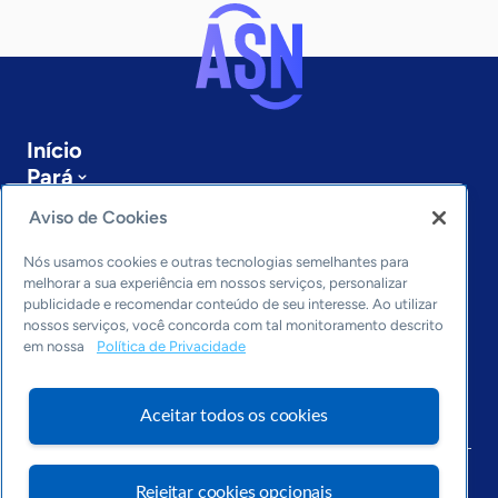
Início
Pará
Sobre a ASN
Aviso de Cookies
Últimas notícias
Entre em contato
Nós usamos cookies e outras tecnologias semelhantes para
Editorias
melhorar a sua experiência em nossos serviços, personalizar
publicidade e recomendar conteúdo de seu interesse. Ao utilizar
Economia & Política
nossos serviços, você concorda com tal monitoramento descrito
em nossa
Política de Privacidade
Inovação & Tecnologia
Cultura empreendedora
Dados
Aceitar todos os cookies
Arquivo
Rejeitar cookies opcionais