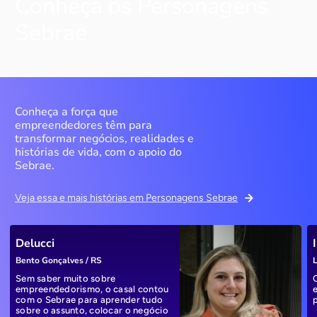
Conheça os Personagens
Sebrae
Conheça a força que
empreendedores têm para
transformar negócios, realidades e
histórias de vida, com o apoio do
Sebrae.
Veja essa e mais histórias em Personagens Sebrae
Delucci
Bento Gonçalves / RS
L
Sem saber muito sobre
empreendedorismo, o casal contou
com o Sebrae para aprender tudo
sobre o assunto, colocar o negócio