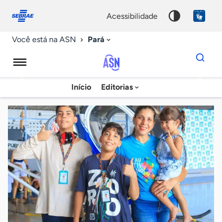
Fale
Acessibilidade
conosco
0
acessibilidade
9
Pará
Você está na ASN
Dados
para
busca
Agência
Início
Editorias
Palavra
Sebrae
chave
de
Notícias