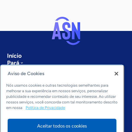
Início
Pará
Sobre a ASN
Aviso de Cookies
Últimas notícias
Entre em contato
Nós usamos cookies e outras tecnologias semelhantes para
Editorias
melhorar a sua experiência em nossos serviços, personalizar
publicidade e recomendar conteúdo de seu interesse. Ao utilizar
Economia & Política
nossos serviços, você concorda com tal monitoramento descrito
em nossa
Política de Privacidade
Inovação & Tecnologia
Cultura empreendedora
Dados
Aceitar todos os cookies
Arquivo