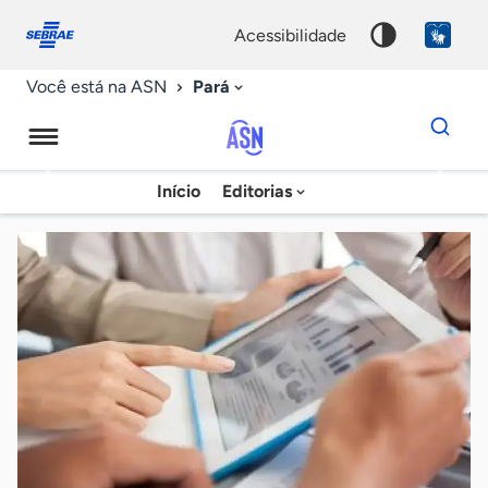
Fale
Acessibilidade
conosco
0
acessibilidade
9
Pará
Você está na ASN
Dados
para
busca
Agência
Início
Editorias
Palavra
Sebrae
chave
de
Notícias