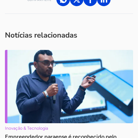
Acesse nossos canais de atendimento
Ficou com alguma dúvida?
.
Se
você é um profissional da imprensa, entre em contato pelo
imprensa@sebrae.com.br
fale com a ASN em cada UF
ou
Notícias relacionadas
Inovação & Tecnologia
Empreendedor paraense é reconhecido pelo