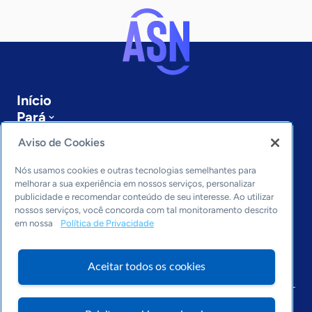
Início
Pará
Sobre a ASN
Aviso de Cookies
Últimas notícias
Entre em contato
Nós usamos cookies e outras tecnologias semelhantes para
Editorias
melhorar a sua experiência em nossos serviços, personalizar
publicidade e recomendar conteúdo de seu interesse. Ao utilizar
Economia & Política
nossos serviços, você concorda com tal monitoramento descrito
em nossa
Política de Privacidade
Inovação & Tecnologia
Cultura empreendedora
Dados
Aceitar todos os cookies
Arquivo