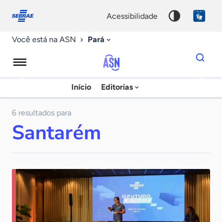
Fale
Acessibilidade
conosco
0
acessibilidade
9
Pará
Você está na ASN
Dados
para
busca
Agência
Início
Editorias
Palavra
Sebrae
chave
de
6 resultados para
Santarém
Notícias