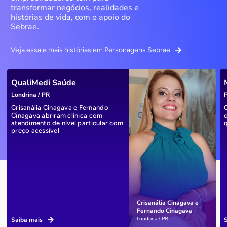
transformar negócios, realidades e
histórias de vida, com o apoio do
Sebrae.
Veja essa e mais histórias em Personagens Sebrae
QualiMedi Saúde
Londrina / PR
P
Crisanália Cinagava e Fernando
Cinagava abriram clínica com
atendimento de nível particular com
preço acessível
Crisanália Cinagava e
Fernando Cinagava
Londrina / PR
Saiba mais