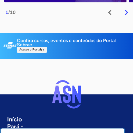
1
/10
Confira cursos, eventos e conteúdos do Portal
Sebrae.
Acesse o Portal
Início
Pará