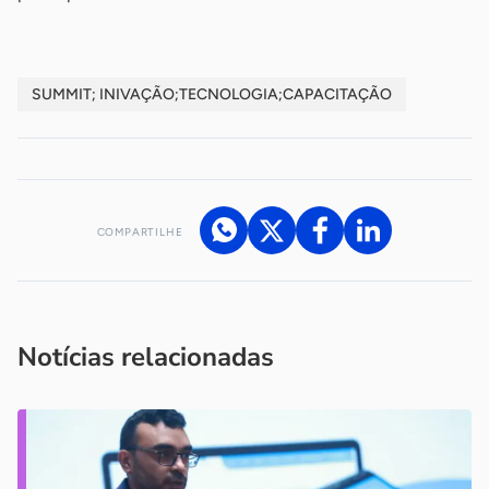
SUMMIT; INIVAÇÃO;TECNOLOGIA;CAPACITAÇÃO
COMPARTILHE
Acesse nossos canais de atendimento
Ficou com alguma dúvida?
.
Se
você é um profissional da imprensa, entre em contato pelo
imprensa@sebrae.com.br
fale com a ASN em cada UF
ou
Notícias relacionadas