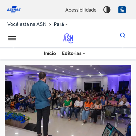
Fale
Acessibilidade
conosco
0
acessibilidade
9
Pará
Você está na ASN
Dados
para
busca
Agência
Início
Editorias
Palavra
Sebrae
chave
de
Notícias