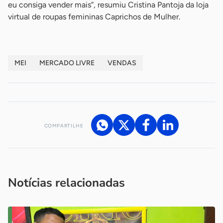
eu consiga vender mais”, resumiu Cristina Pantoja da loja
virtual de roupas femininas Caprichos de Mulher.
MEI
MERCADO LIVRE
VENDAS
COMPARTILHE
Acesse nossos canais de atendimento
Ficou com alguma dúvida?
.
Se
você é um profissional da imprensa, entre em contato pelo
imprensa@sebrae.com.br
fale com a ASN em cada UF
ou
Notícias relacionadas