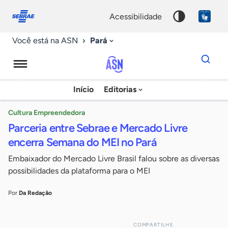
Fale
Acessibilidade
conosco
0
acessibilidade
9
Pará
Você está na ASN
Dados
para
busca
Agência
Início
Editorias
Palavra
Sebrae
chave
de
Cultura Empreendedora
Parceria entre Sebrae e Mercado Livre
Notícias
encerra Semana do MEI no Pará
Embaixador do Mercado Livre Brasil falou sobre as diversas
possibilidades da plataforma para o MEI
Por
Da Redação
COMPARTILHE