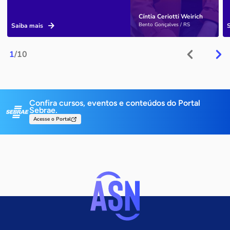
Cíntia Ceriotti Weirich
Bento Gonçalves / RS
Saiba mais
1
/10
Confira cursos, eventos e conteúdos do Portal
Sebrae.
Acesse o Portal