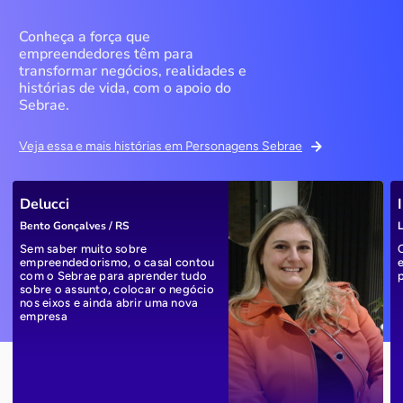
Conheça a força que
empreendedores têm para
transformar negócios, realidades e
histórias de vida, com o apoio do
Sebrae.
Veja essa e mais histórias em Personagens Sebrae
Delucci
Bento Gonçalves / RS
L
Sem saber muito sobre
empreendedorismo, o casal contou
com o Sebrae para aprender tudo
sobre o assunto, colocar o negócio
nos eixos e ainda abrir uma nova
empresa