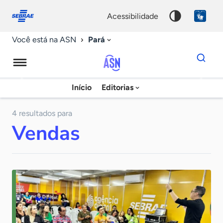
Fale
Acessibilidade
conosco
0
acessibilidade
9
Pará
Você está na ASN
Dados
para
busca
Agência
Início
Editorias
Palavra
Sebrae
chave
de
4 resultados para
Vendas
Notícias