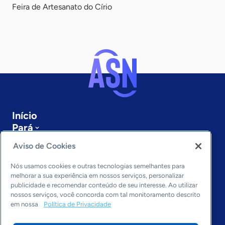
Feira de Artesanato do Círio
Início
Pará
Sobre a ASN
Aviso de Cookies
Últimas notícias
Entre em contato
Nós usamos cookies e outras tecnologias semelhantes para
Editorias
melhorar a sua experiência em nossos serviços, personalizar
publicidade e recomendar conteúdo de seu interesse. Ao utilizar
Economia & Política
nossos serviços, você concorda com tal monitoramento descrito
em nossa
Política de Privacidade
Inovação & Tecnologia
Cultura empreendedora