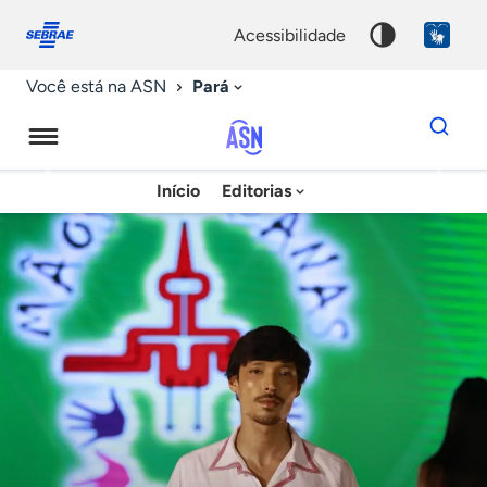
Fale
Acessibilidade
conosco
0
acessibilidade
9
Pará
Você está na ASN
Dados
para
busca
Agência
Início
Editorias
Palavra
Sebrae
chave
de
Notícias