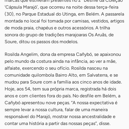
marcas que estiveram presentes no 2º Desfile da Coleção
‘Cápsula Marajó’, que ocorreu na noite dessa terça-feira
(30), no Parque Estadual do Utinga, em Belém. A passarela
montada no local foi tomada por camisas, vestidos, artigos
de moda praia, chapéus e outros acessórios. A trilha
sonora do grupo de tradições marajoaras Os Aruãs, de
Soure, ditou os passos dos modelos.
Rosilda Angelim, dona da empresa Cañybó, se apaixonou
pelo mundo da costura ainda na infância, ao ver a mãe,
alfaiate, exercendo o seu ofício. Rosilda nasceu na
comunidade quilombola Bairro Alto, em Salvaterra, e se
mudou para Soure com a família aos cinco anos de idade.
Hoje, aos 54, tem sua própria marca, registrada há dois
anos e com clientes fora do país. No desfile em Belém, a
Cañybó apresentou nove peças. “A nossa expectativa é
sempre levar a nossa cultura, falar de uma maneira
responsável do Marajó, mostrar nossa ancestralidade e
contar uma história a partir das nossas peças”, disse.