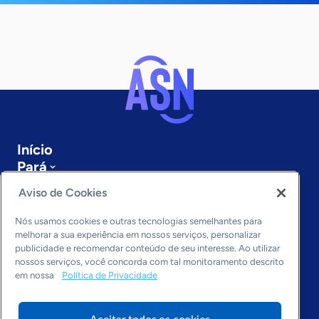
Início
Pará
Sobre a ASN
Aviso de Cookies
Últimas notícias
Entre em contato
Nós usamos cookies e outras tecnologias semelhantes para
Editorias
melhorar a sua experiência em nossos serviços, personalizar
publicidade e recomendar conteúdo de seu interesse. Ao utilizar
Economia & Política
nossos serviços, você concorda com tal monitoramento descrito
em nossa
Política de Privacidade
Inovação & Tecnologia
Cultura empreendedora
Dados