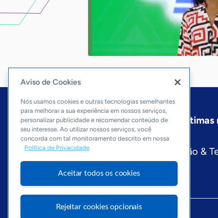
Aviso de Cookies
Nós usamos cookies e outras tecnologias semelhantes
para melhorar a sua experiência em nossos serviços,
Início
Pará
Sobre a ASN
Últimas 
personalizar publicidade e recomendar conteúdo de
seu interesse. Ao utilizar nossos serviços, você
Editorias
concorda com tal monitoramento descrito em nossa
Política de Privacidade
Economia & Política
Inovação & T
Aceitar todos os cookies
Rejeitar cookies opcionais