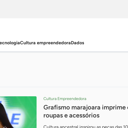
ecnologia
Cultura empreendedora
Dados
Cultura Empreendedora
Grafismo marajoara imprime e
roupas e acessórios
Cultura ancestral inspirou as peças das 1