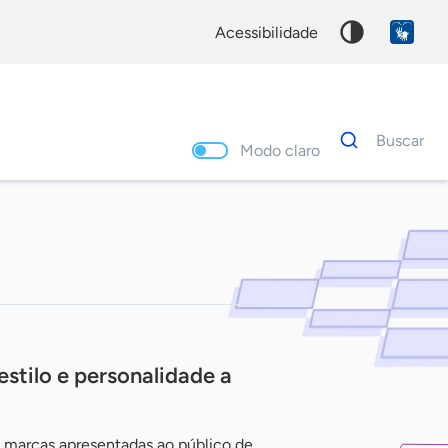
acessibilidade
Dados
Buscar
para
Modo claro
busca
Palavra
chave
stilo e personalidade a
0 marcas apresentadas ao público de