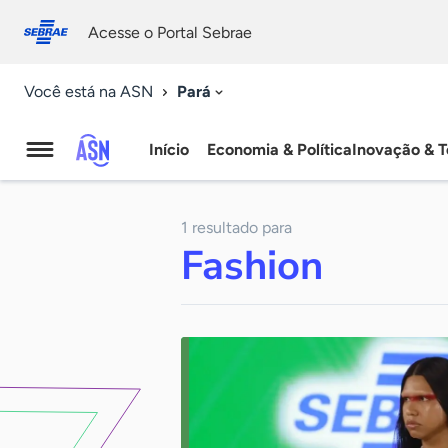
Fale
Acessibilidade
conosco
0
Acesse o Portal Sebrae
9
Pará
Você está na ASN
Início
Economia & Política
Inovação & T
Agência
Sebrae
1 resultado para
de
Fashion
Notícias