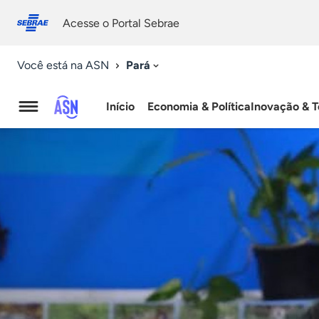
Fale
Acessibilidade
conosco
0
Acesse o Portal Sebrae
9
Pará
Você está na ASN
Início
Economia & Política
Inovação & T
Agência
Sebrae
de
Notícias