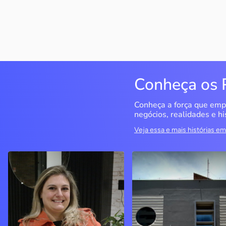
Conheça os 
Conheça a força que emp
negócios, realidades e hi
Veja essa e mais histórias 
Delucci
Infoecia Software
Ltda
Bento Gonçalves / RS
Londrina / PR
Sem saber muito sobre
empreendedorismo, o casal
Com mais de 20 anos de
contou com o Sebrae para
mercado, o empresário
aprender tudo sobre o
contou com o Sebrae para