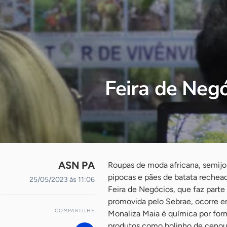
Feira de Negó
ASN PA
Roupas de moda africana, semijoia
pipocas e pães de batata rechea
25/05/2023 às 11:06
Feira de Negócios, que faz parte
promovida pelo Sebrae, ocorre e
COMPARTILHE
Monaliza Maia é química por for
produtos como bolinho de cenou