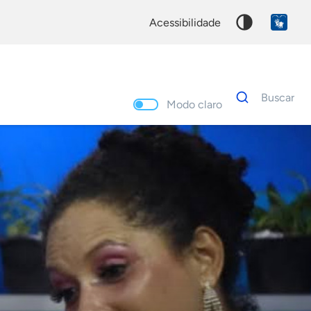
acessibilidade
Dados
Buscar
para
Modo claro
busca
Palavra
chave