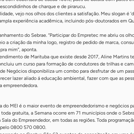
 escondidinhos de charque e de pirarucu.
dade, vejo nos olhos dos clientes a satisfação. Meu slogan é ‘d
 ampla experiência acadêmica, incluindo pós-doutorados em Q
nhamento do Sebrae. “Participar do Empretec me abriu os olhos
o a criação da minha logo, registro de pedido de marca, consul
 pra mim”, aponta.
endimento de Marituba que existe desde 2017, Aline Martins te
ncluiu um curso para formação de condutores de trilhas e cam
de Negócios disponibiliza um combo para desfrutar de um passe
erecer lazer aliado á educação ambiental, fazer com que as pe
 a empreendedora.
a do MEI é o maior evento de empreendedorismo e negócios pa
, toda gratuita, a Semana ocorre em 71 municípios onde o Seb
 Sala do Empreendedor, em todas as regiões. Toda programação
s pelo 0800 570 0800.