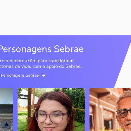
Personagens Sebrae
reendedores têm para transformar
stórias de vida, com o apoio do Sebrae.
em Personagens Sebrae
Memória Ancestral
Espedito Selei
São Luís / MA
Nova Olinda / CE
Ao lado da irmã e com o
Peças criadas pelo
apoio do Sebrae, a Memória
cearense já foram
Ancestral utiliza inteligência
apresentadas em fi
artificial com o objetivo de
novelas, desfiles d
 o