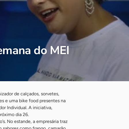
 Semana do MEI
nizador de calçados, sorvetes,
es e uma bike food presentes na
Individual. A iniciativa,
róximo dia 26.
s. No estande, a empresária traz
m sabores como frango, camarão