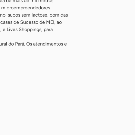
ea de mais de mil metros
de microempreendedores
smo, sucos sem lactose, comidas
e cases de Sucesso de MEI, ao
; e Lives Shoppings, para
ral do Pará. Os atendimentos e