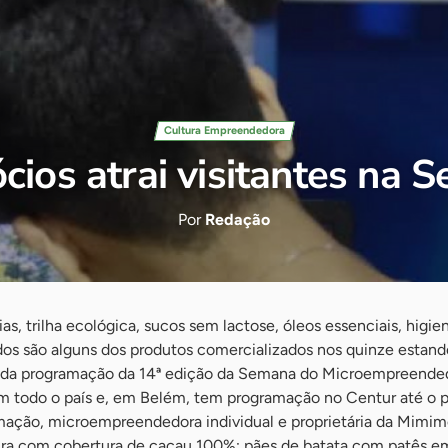
Cultura Empreendedora
cios atrai visitantes na
Por
Redação
s, trilha ecológica, sucos sem lactose, óleos essenciais, higie
dos são alguns dos produtos comercializados nos quinze estand
 da programação da 14ª edição da Semana do Microempreendedor 
m todo o país e, em Belém, tem programação no Centur até o p
mação, microempreendedora individual e proprietária da Mimimo’
ra com cobertura de cacau 100%; pães de batata com patês e