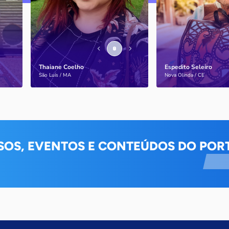
melhorar a qualidade de vida
até em exposições
de pessoas com a doença
internacionais
Thaiane Coelho
Espedito Seleiro
Saiba mais
Saiba mais
São Luís / MA
Nova Olinda / CE
SOS, EVENTOS E CONTEÚDOS DO PORT