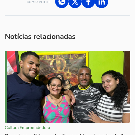
COMPARTILHE
Acesse nossos canais de atendimento
Ficou com alguma dúvida?
.
Se
você é um profissional da imprensa, entre em contato pelo
imprensa@sebrae.com.br
fale com a ASN em cada UF
ou
Notícias relacionadas
Cultura Empreendedora