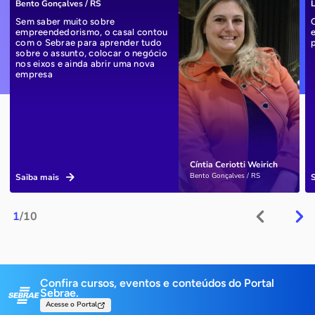
Bento Gonçalves / RS
L
Sem saber muito sobre
empreendedorismo, o casal contou
com o Sebrae para aprender tudo
sobre o assunto, colocar o negócio
nos eixos e ainda abrir uma nova
empresa
Cíntia Ceriotti Weirich
Bento Gonçalves / RS
Saiba mais
1
/10
Confira cursos, eventos e conteúdos do Portal
Sebrae.
Acesse o Portal