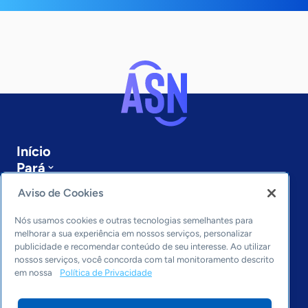
Início
Pará
Sobre a ASN
Aviso de Cookies
Últimas notícias
Entre em contato
Nós usamos cookies e outras tecnologias semelhantes para
Editorias
melhorar a sua experiência em nossos serviços, personalizar
publicidade e recomendar conteúdo de seu interesse. Ao utilizar
Economia & Política
nossos serviços, você concorda com tal monitoramento descrito
em nossa
Política de Privacidade
Inovação & Tecnologia
Cultura empreendedora