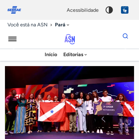
Fale
Acessibilidade
conosco
0
acessibilidade
9
Pará
Você está na ASN
Dados
para
busca
Agência
Início
Editorias
Palavra
Sebrae
chave
de
Notícias