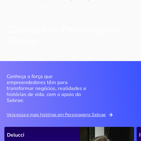
Conheça os Personagens
Sebrae
Conheça a força que
empreendedores têm para
transformar negócios, realidades e
histórias de vida, com o apoio do
Sebrae.
Veja essa e mais histórias em Personagens Sebrae
Delucci