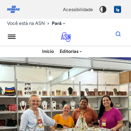
Fale
Acessibilidade
conosco
0
acessibilidade
9
Pará
Você está na ASN
Dados
para
busca
Agência
Início
Editorias
Palavra
Sebrae
chave
de
Notícias