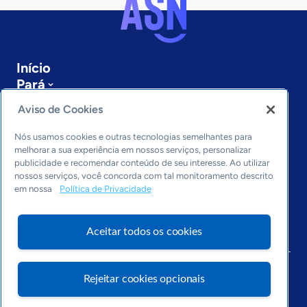
Início
Pará
Sobre a ASN
Aviso de Cookies
Últimas notícias
Entre em contato
Nós usamos cookies e outras tecnologias semelhantes para
Editorias
melhorar a sua experiência em nossos serviços, personalizar
publicidade e recomendar conteúdo de seu interesse. Ao utilizar
Economia & Política
nossos serviços, você concorda com tal monitoramento descrito
em nossa
Política de Privacidade
Inovação & Tecnologia
Cultura empreendedora
Dados
Aceitar todos os cookies
Arquivo
Rejeitar cookies opcionais