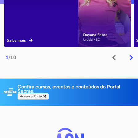
Dayana Fabre
Urubici / SC
Saiba mais
1
/10
Confira cursos, eventos e conteúdos do Portal
Sebrae.
Acesse o Portal