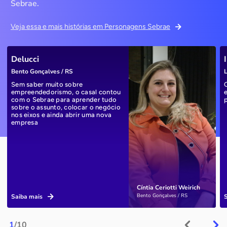
Sebrae.
Veja essa e mais histórias em Personagens Sebrae
Delucci
Bento Gonçalves / RS
L
Sem saber muito sobre
empreendedorismo, o casal contou
com o Sebrae para aprender tudo
sobre o assunto, colocar o negócio
nos eixos e ainda abrir uma nova
empresa
Cíntia Ceriotti Weirich
Bento Gonçalves / RS
Saiba mais
1
/10