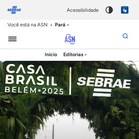
Fale
Acessibilidade
conosco
0
acessibilidade
9
Pará
Você está na ASN
Dados
para
busca
Agência
Início
Editorias
Palavra
Sebrae
chave
de
Notícias