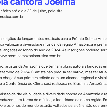
a cantora Joelma
 feito até o dia 22 de julho, pelo site
usica.com.br
 inscrições de lançamentos musicais para o Prêmio Sebrae Ama
sca valorizar a diversidade musical da região Amazônica e premi
is lançadas ao longo do ano de 2024. As inscrições poderão ser f
te www.premioamazoniamusica.com.br
o, artistas da Amazônia que tenham obras autorais lançadas en
ezembro de 2024. O artista não precisa ser nativo, mas ter atua
o chega à sua primeira edição com um alcance regional e visibi
 a Conferência do Clima será realizada no Brasil, na Amazônia.
issão de dar visibilidade a diversidade sonora da Amazônia e 
 traduzem, em forma de música, a identidade da nossa região. 
 e os olhos do mundo estarão voltados para cá, então querem