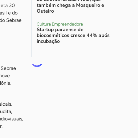
também chega a Mosqueiro e
leta 30
Outeiro
asil e do
 do Sebrae
Cultura Empreendedora
Startup paraense de
biocosméticos cresce 44% após
incubação
o Sebrae
 nove
ônia,
icais,
udita,
diovisuais,
r.