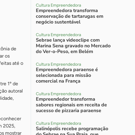
Cultura Empreendedora
Empreendedora transforma
conservação de tartarugas em
negócio sustentável
Cultura Empreendedora
Sebrae lança videoclipe com
Marina Sena gravado no Mercado
zônia de
do Ver-o-Peso, em Belém
ar os
eitas até o
Cultura Empreendedora
Empreendedora paraense é
selecionada para missão
comercial na França
tre 1º de
ção autoral
Cultura Empreendedora
lidade,
Empreendedor transforma
sabores regionais em receita de
sucesso de pizzaria paraense
reconhecer
Cultura Empreendedora
Em 2025,
Salinópolis recebe programação
os mostrar
do Sebrae na Sua Praia, que