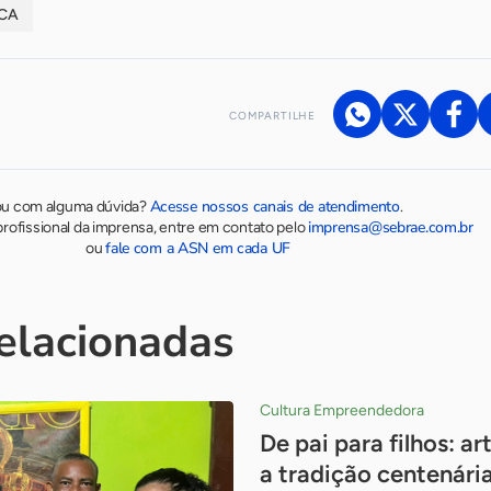
ICA
COMPARTILHE
Acesse nossos canais de atendimento
ou com alguma dúvida?
.
imprensa@sebrae.com.br
rofissional da imprensa, entre em contato pelo
fale com a ASN em cada UF
ou
relacionadas
Cultura Empreendedora
De pai para filhos: 
a tradição centenária