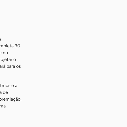
a
ompleta 30
e no
ojetar o
ará para os
itmos e a
a de
 premiação,
uma