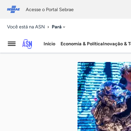
Fale
Acessibilidade
conosco
0
Acesse o Portal Sebrae
9
Pará
Você está na ASN
Início
Economia & Política
Inovação & T
Agência
Sebrae
de
Notícias