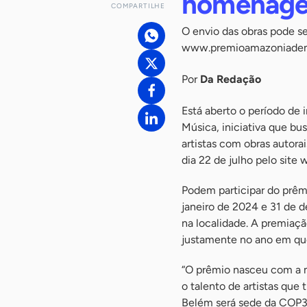
homenagei
COMPARTILHE
O envio das obras pode ser
www.premioamazoniadem
Por
Da Redação
Está aberto o período de
Música, iniciativa que bu
artistas com obras autora
dia 22 de julho pelo si
Podem participar do prêmi
janeiro de 2024 e 31 de d
na localidade. A premiaçã
justamente no ano em que
“O prêmio nasceu com a m
o talento de artistas que
Belém será sede da COP30