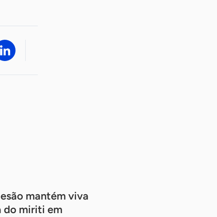
artesão mantém viva
 do miriti em