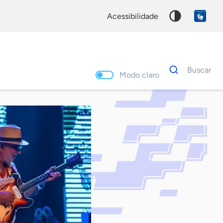
acessibilidade
Dados
Buscar
para
Modo claro
busca
Palavra
chave