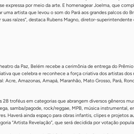
e expressa por meio da arte. E homenagear Joelma, que comp
ar uma artista que levou o som do Pará aos grandes palcos do Br
suas raízes”, destaca Rubens Magno, diretor-superintendente
Theatro da Paz, Belém recebe a cerimônia de entrega do Prêmi
ativa que celebra e reconhece a força criativa dos artistas dos
l: Acre, Amazonas, Amapá, Maranhão, Mato Grosso, Pará, Rond
os 28 troféus em categorias que abrangem diversos gêneros mus
ga, samba/pagode, rock/reggae, MPB, música instrumental, er
es. Haverá ainda espaço para obras infantis, clipes e projetos au
oria “Artista Revelação”, que será decidida por votação popula