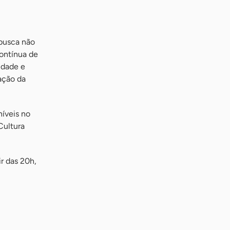
 busca não
contínua de
idade e
ação da
níveis no
Cultura
r das 20h,