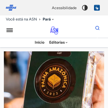
Fale
Acessibilidade
conosco
0
acessibilidade
9
Pará
Você está na ASN
Dados
para
busca
Agência
Início
Editorias
Palavra
Sebrae
chave
de
Notícias