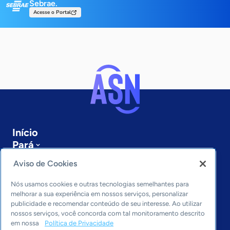
Sebrae.
Acesse o Portal
Início
Pará
Sobre a ASN
Aviso de Cookies
Últimas notícias
Entre em contato
Nós usamos cookies e outras tecnologias semelhantes para
Editorias
melhorar a sua experiência em nossos serviços, personalizar
publicidade e recomendar conteúdo de seu interesse. Ao utilizar
Economia & Política
nossos serviços, você concorda com tal monitoramento descrito
em nossa
Política de Privacidade
Inovação & Tecnologia