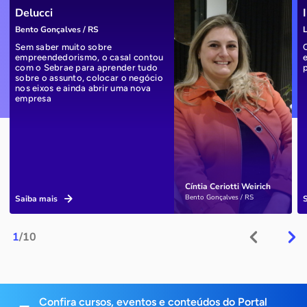
Delucci
Bento Gonçalves / RS
L
Sem saber muito sobre
empreendedorismo, o casal contou
com o Sebrae para aprender tudo
sobre o assunto, colocar o negócio
nos eixos e ainda abrir uma nova
empresa
Cíntia Ceriotti Weirich
Bento Gonçalves / RS
Saiba mais
1
/10
Confira cursos, eventos e conteúdos do Portal