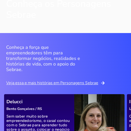
Conheça os Personagens
Sebrae
Conheça a força que
empreendedores têm para
transformar negócios, realidades e
histórias de vida, com o apoio do
Sebrae.
Veja essa e mais histórias em Personagens Sebrae
Delucci
Bento Gonçalves / RS
L
Sem saber muito sobre
empreendedorismo, o casal contou
com o Sebrae para aprender tudo
sobre o assunto, colocar o negócio