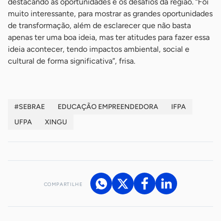
destacando as oportunidades e os desafios da região. “Foi
muito interessante, para mostrar as grandes oportunidades
de transformação, além de esclarecer que não basta
apenas ter uma boa ideia, mas ter atitudes para fazer essa
ideia acontecer, tendo impactos ambiental, social e
cultural de forma significativa”, frisa.
#SEBRAE
EDUCAÇÃO EMPREENDEDORA
IFPA
UFPA
XINGU
COMPARTILHE
Acesse nossos canais de atendimento
Ficou com alguma dúvida?
.
Se
você é um profissional da imprensa, entre em contato pelo