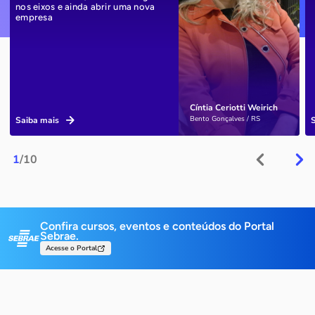
nos eixos e ainda abrir uma nova
empresa
Cíntia Ceriotti Weirich
Bento Gonçalves / RS
Saiba mais
1
/10
Confira cursos, eventos e conteúdos do Portal
Sebrae.
Acesse o Portal