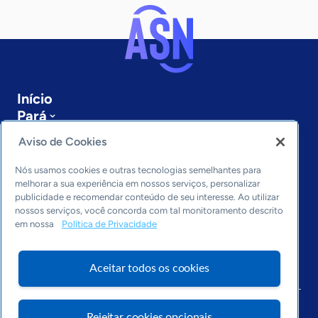
Início
Pará
Sobre a ASN
Aviso de Cookies
Últimas notícias
Entre em contato
Nós usamos cookies e outras tecnologias semelhantes para
Editorias
melhorar a sua experiência em nossos serviços, personalizar
publicidade e recomendar conteúdo de seu interesse. Ao utilizar
Economia & Política
nossos serviços, você concorda com tal monitoramento descrito
em nossa
Política de Privacidade
Inovação & Tecnologia
Cultura empreendedora
Dados
Aceitar todos os cookies
Arquivo
Rejeitar cookies opcionais