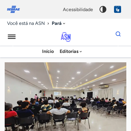
Fale
Acessibilidade
conosco
0
acessibilidade
9
Pará
Você está na ASN
Dados
para
busca
Agência
Início
Editorias
Palavra
Sebrae
chave
de
Notícias