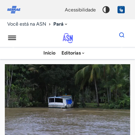
Fale
Acessibilidade
conosco
0
acessibilidade
9
Pará
Você está na ASN
Dados
para
busca
Agência
Início
Editorias
Palavra
Sebrae
chave
de
Notícias