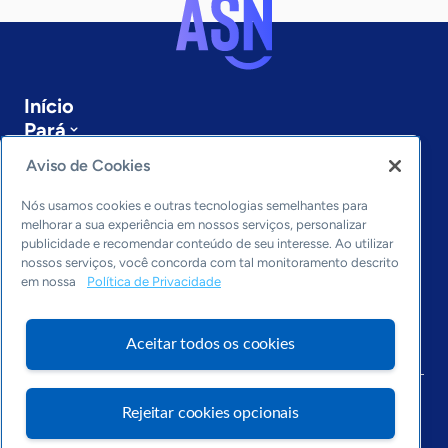
Início
Pará
Sobre a ASN
Aviso de Cookies
Últimas notícias
Entre em contato
Nós usamos cookies e outras tecnologias semelhantes para
Editorias
melhorar a sua experiência em nossos serviços, personalizar
publicidade e recomendar conteúdo de seu interesse. Ao utilizar
Economia & Política
nossos serviços, você concorda com tal monitoramento descrito
em nossa
Política de Privacidade
Inovação & Tecnologia
Cultura empreendedora
Dados
Aceitar todos os cookies
Arquivo
Rejeitar cookies opcionais