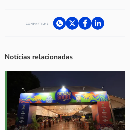
COMPARTILHE
Acesse nossos canais de atendimento
Ficou com alguma dúvida?
.
Se
você é um profissional da imprensa, entre em contato pelo
imprensa@sebrae.com.br
fale com a ASN em cada UF
ou
Notícias relacionadas