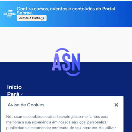
Confira cursos, eventos e conteúdos do Portal
Sebrae.
Acesse o Portal
Início
Pará
Sobre a ASN
Aviso de Cookies
Últimas notícias
Entre em contato
Nós usamos cookies e outras tecnologias semelhantes para
Editorias
melhorar a sua experiência em nossos serviços, personalizar
publicidade e recomendar conteúdo de seu interesse. Ao utilizar