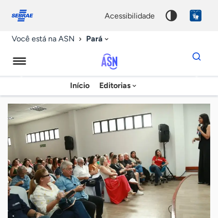
Fale
Acessibilidade
conosco
0
acessibilidade
9
Pará
Você está na ASN
Dados
para
busca
Agência
Início
Editorias
Palavra
Sebrae
chave
de
Notícias