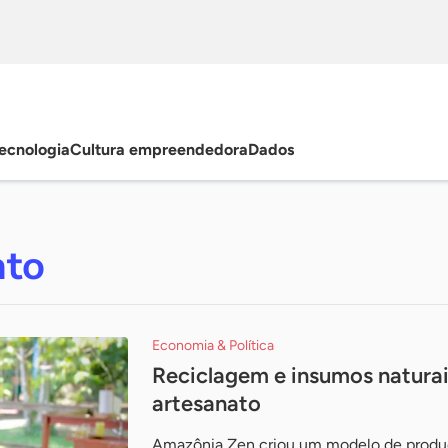
ecnologia
Cultura empreendedora
Dados
ato
Economia & Política
Reciclagem e insumos natura
artesanato
Amazônia Zen criou um modelo de produç