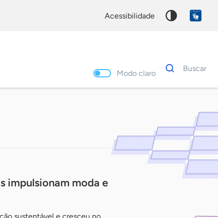
acessibilidade
Dados
Buscar
para
Modo claro
busca
Palavra
chave
is impulsionam moda e
ão sustentável e cresceu no