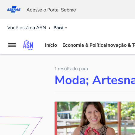
Fale
Acessibilidade
conosco
0
Acesse o Portal Sebrae
9
Pará
Você está na ASN
Início
Economia & Política
Inovação & T
Agência
Sebrae
1 resultado para
de
Moda; Artesn
Notícias