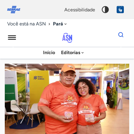
Fale
Acessibilidade
conosco
0
acessibilidade
9
Pará
Você está na ASN
Dados
para
busca
Agência
Início
Editorias
Palavra
Sebrae
chave
de
Notícias