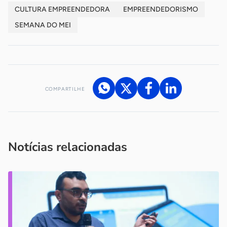
CULTURA EMPREENDEDORA
EMPREENDEDORISMO
SEMANA DO MEI
COMPARTILHE
Acesse nossos canais de atendimento
Ficou com alguma dúvida?
.
Se
você é um profissional da imprensa, entre em contato pelo
imprensa@sebrae.com.br
fale com a ASN em cada UF
ou
Notícias relacionadas