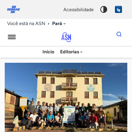
Fale
Acessibilidade
conosco
0
acessibilidade
9
Pará
Você está na ASN
Dados
para
busca
Agência
Início
Editorias
Palavra
Sebrae
chave
de
Notícias