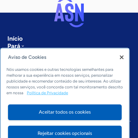
Início
Pará
Sobre a ASN
Aviso de Cookies
Últimas notícias
Entre em contato
Nós usamos cookies e outras tecnologias semelhantes para
Editorias
melhorar a sua experiência em nossos serviços, personalizar
publicidade e recomendar conteúdo de seu interesse. Ao utilizar
Economia & Política
nossos serviços, você concorda com tal monitoramento descrito
em nossa
Política de Privacidade
Inovação & Tecnologia
Cultura empreendedora
Dados
Aceitar todos os cookies
Arquivo
Rejeitar cookies opcionais