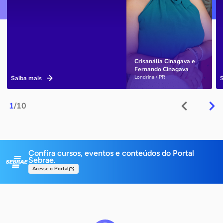
Crisanália Cinagava e
Fernando Cinagava
Londrina / PR
Saiba mais
1
/10
Confira cursos, eventos e conteúdos do Portal
Sebrae.
Acesse o Portal