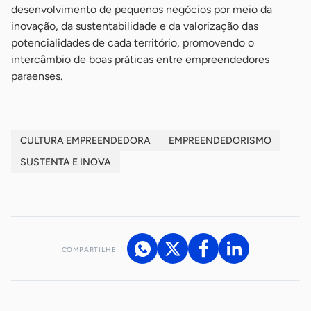
desenvolvimento de pequenos negócios por meio da
inovação, da sustentabilidade e da valorização das
potencialidades de cada território, promovendo o
intercâmbio de boas práticas entre empreendedores
paraenses.
CULTURA EMPREENDEDORA
EMPREENDEDORISMO
SUSTENTA E INOVA
COMPARTILHE
Acesse nossos canais de atendimento
Ficou com alguma dúvida?
.
Se
você é um profissional da imprensa, entre em contato pelo