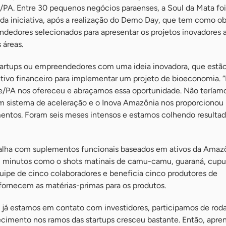
PA. Entre 30 pequenos negócios paraenses, a Soul da Mata foi 
da iniciativa, após a realização do Demo Day, que tem como ob
dedores selecionados para apresentar os projetos inovadores 
 áreas.
tartups ou empreendedores com uma ideia inovadora, que estã
ivo financeiro para implementar um projeto de bioeconomia. 
e/PA nos ofereceu e abraçamos essa oportunidade. Não teríam
m sistema de aceleração e o Inova Amazônia nos proporcionou 
ntos. Foram seis meses intensos e estamos colhendo resultad
balha com suplementos funcionais baseados em ativos da Amaz
 minutos como o shots matinais de camu-camu, guaraná, cupua
ipe de cinco colaboradores e beneficia cinco produtores de
fornecem as matérias-primas para os produtos.
já estamos em contato com investidores, participamos de rod
cimento nos ramos das startups cresceu bastante. Então, apr