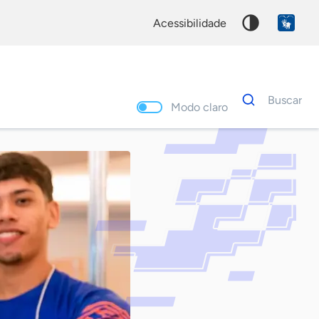
acessibilidade
Dados
Buscar
para
Modo claro
busca
Palavra
chave