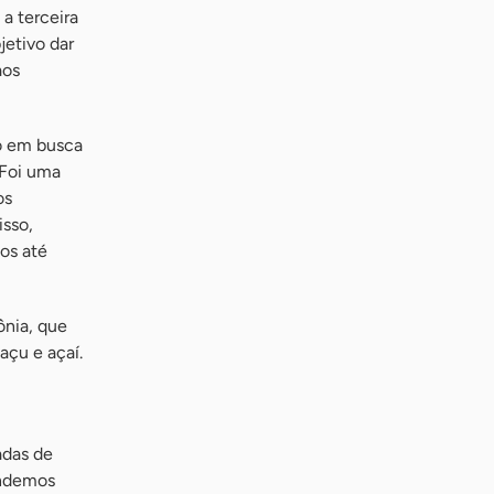
a terceira
jetivo dar
aos
o em busca
“Foi uma
os
isso,
os até
ônia, que
çu e açaí.
adas de
endemos