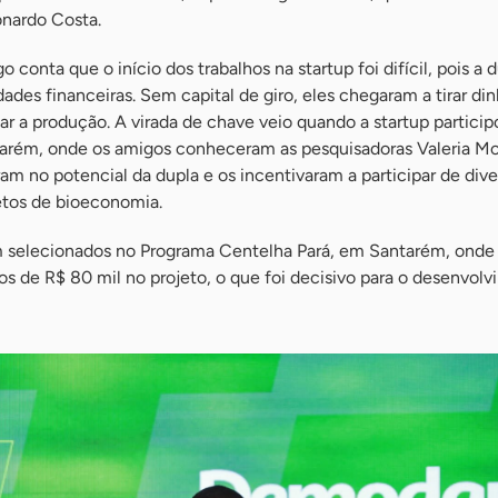
onardo Costa.
o conta que o início dos trabalhos na startup foi difícil, pois a 
ades financeiras. Sem capital de giro, eles chegaram a tirar din
tar a produção. A virada de chave veio quando a startup partici
arém, onde os amigos conheceram as pesquisadoras Valeria M
m no potencial da dupla e os incentivaram a participar de dive
jetos de bioeconomia.
m selecionados no Programa Centelha Pará, em Santarém, onde
s de R$ 80 mil no projeto, o que foi decisivo para o desenvol