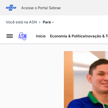
Fale
Acessibilidade
conosco
0
Acesse o Portal Sebrae
9
Pará
Você está na ASN
Início
Economia & Política
Inovação & T
Agência
Sebrae
de
Notícias