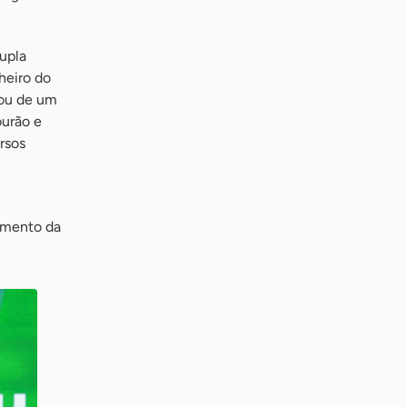
dupla
heiro do
pou de um
ourão e
rsos
vimento da