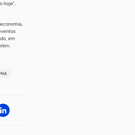
o hoje”,
ioeconomia,
 eventos
ado, em
elém.
MIA