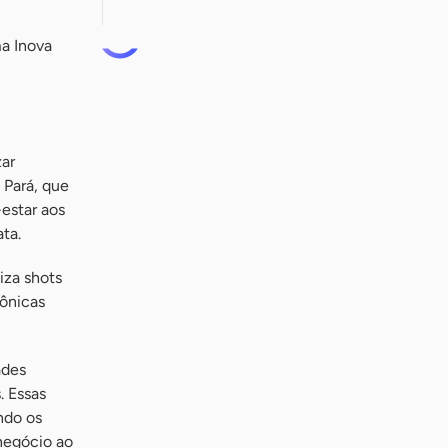
ma Inova
zar
 Pará, que
estar aos
ta.
iza shots
zônicas
ades
. Essas
ndo os
negócio ao