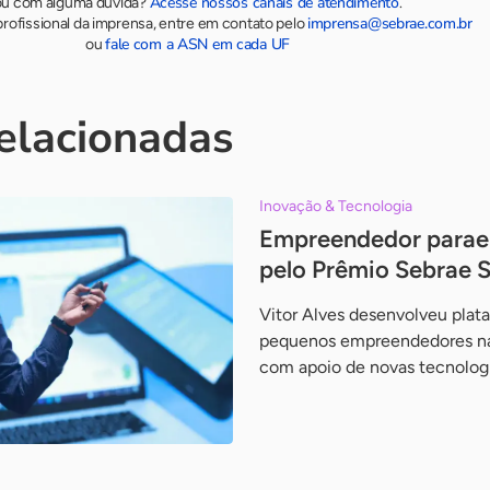
Acesse nossos canais de atendimento
ou com alguma dúvida?
.
imprensa@sebrae.com.br
rofissional da imprensa, entre em contato pelo
fale com a ASN em cada UF
ou
relacionadas
Inovação & Tecnologia
Empreendedor parae
pelo Prêmio Sebrae S
Vitor Alves desenvolveu plat
pequenos empreendedores na
com apoio de novas tecnolog