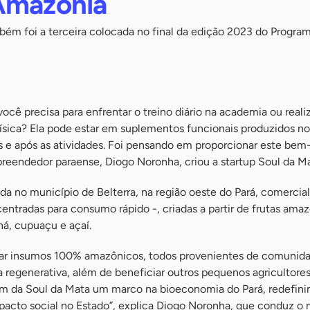
Amazônia
bém foi a terceira colocada no final da edição 2023 do Progra
ocê precisa para enfrentar o treino diário na academia ou reali
física? Ela pode estar em suplementos funcionais produzidos no
s e após as atividades. Foi pensando em proporcionar este bem-
reendedor paraense, Diogo Noronha, criou a startup Soul da Ma
 no município de Belterra, na região oeste do Pará, comercial
entradas para consumo rápido -, criadas a partir de frutas ama
, cupuaçu e açaí.
lizar insumos 100% amazônicos, todos provenientes de comunid
ra regenerativa, além de beneficiar outros pequenos agricultores
m da Soul da Mata um marco na bioeconomia do Pará, redefini
pacto social no Estado”, explica Diogo Noronha, que conduz o 