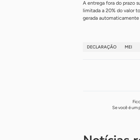
A entrega fora do prazo s
limitada a 20% do valor t
gerada automaticamente a
DECLARAÇÃO
MEI
Fic
Se você é um p