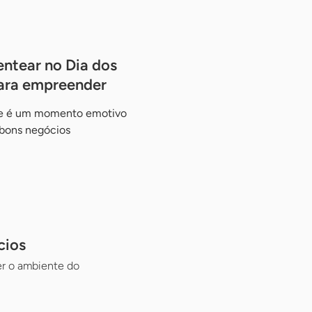
ntear no Dia dos
para empreender
se é um momento emotivo
 bons negócios
cios
er o ambiente do