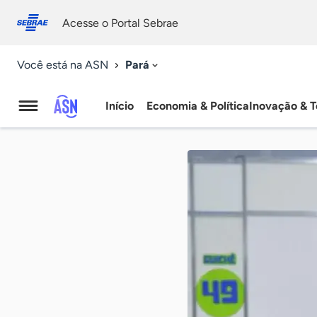
Fale
Acessibilidade
conosco
0
Acesse o Portal Sebrae
9
Pará
Você está na ASN
Início
Economia & Política
Inovação & T
Agência
Sebrae
de
Notícias