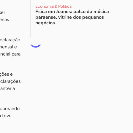
Economia & Política
Psica em Joanes: palco da música
ser
paraense, vitrine dos pequenos
penas
negócios
eclaração
 mensal e
ncial para
ções e
clarações.
anter a
 operando
o teve