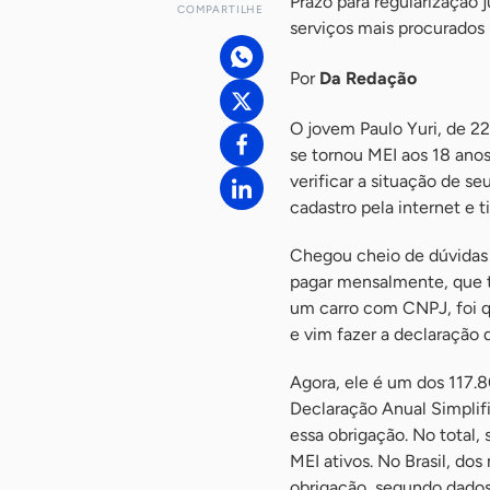
Prazo para regularização 
COMPARTILHE
serviços mais procurados
Por
Da Redação
O jovem Paulo Yuri, de 2
se tornou MEI aos 18 ano
verificar a situação de 
cadastro pela internet e t
Chegou cheio de dúvidas 
pagar mensalmente, que t
um carro com CNPJ, foi 
e vim fazer a declaração 
Agora, ele é um dos 117.
Declaração Anual Simpli
essa obrigação. No total
MEI ativos. No Brasil, d
obrigação, segundo dados