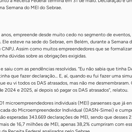
junto à Receita Federal termina em 31 de maio. Declaração é u
 na Semana do MEI do Sebrae.
2 anos, empreende desde muito cedo no segmento de eventos,
s. Ele esteve na sede do Sebrae, em Belém, durante a Semana d
seu CNPJ. Assim como muitos empreendedores que se formalizam
inha dúvidas sobre as obrigações exigidas.
e saiu com as pendências resolvidas. “Eu não sabia que tinha D
inha que fazer declaração… E, aí, quando eu fui fazer uma sim
que eu vi todos os DAS atrasados, mas não me desmembraram. 
de 2024 e 2025, aí depois só pagar os DAS atrasados”, relatou.
801 microempreendedores individuais (MEI) paraenses que já e
ficada do Microempreendedor Individual (DASN-Simei) e cump
, são esperadas 343.669 declarações de MEI, sendo que desses 2
os mais de 16,7 milhões de MEI, apenas 38,2% cumpriram com es
 da Receita Federal analisados pelo Sebrae.