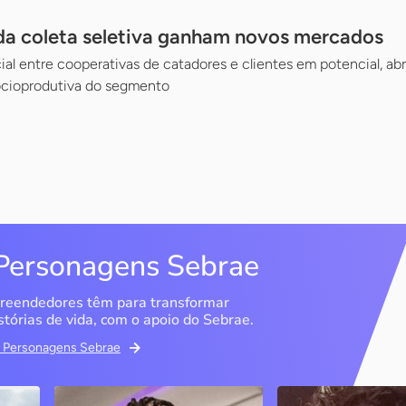
a coleta seletiva ganham novos mercados
al entre cooperativas de catadores e clientes em potencial, a
ocioprodutiva do segmento
Personagens Sebrae
reendedores têm para transformar
stórias de vida, com o apoio do Sebrae.
em Personagens Sebrae