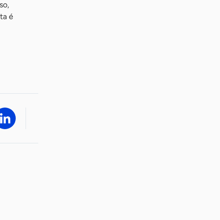
so,
ta é