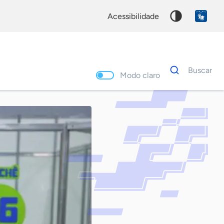
acessibilidade
Dados
Buscar
para
Modo claro
busca
Palavra
chave