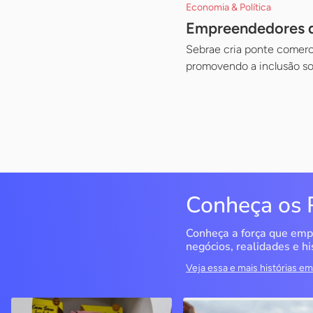
Economia & Política
Empreendedores d
Sebrae cria ponte comerci
promovendo a inclusão s
Conheça os 
Conheça a força que emp
negócios, realidades e hi
Veja essa e mais histórias 