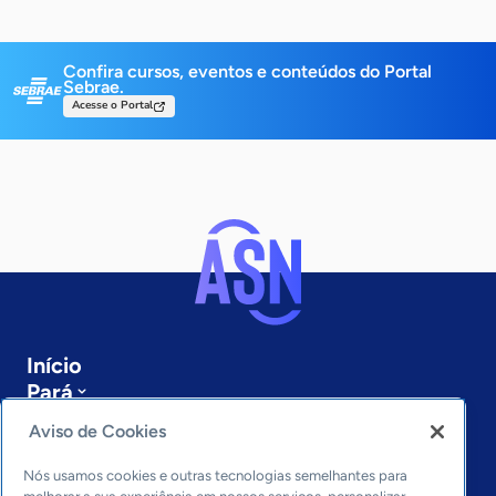
Confira cursos, eventos e conteúdos do Portal
Sebrae.
Acesse o Portal
Início
Pará
Sobre a ASN
Aviso de Cookies
Últimas notícias
Entre em contato
Nós usamos cookies e outras tecnologias semelhantes para