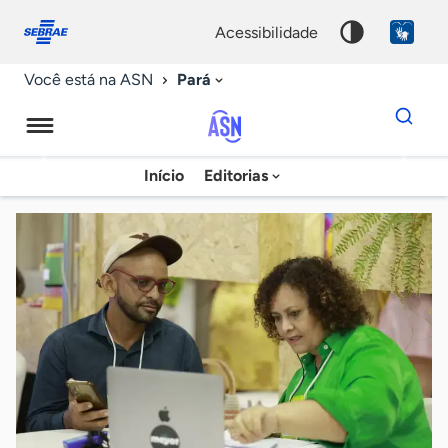
Fale
Acessibilidade
conosco
0
acessibilidade
9
Pará
Você está na ASN
Dados
para
busca
Agência
Início
Editorias
Palavra
Sebrae
chave
de
Notícias