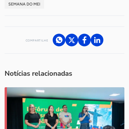
SEMANA DO MEI
COMPARTILHE
Acesse nossos canais de atendimento
Ficou com alguma dúvida?
.
Se
você é um profissional da imprensa, entre em contato pelo
imprensa@sebrae.com.br
fale com a ASN em cada UF
ou
Notícias relacionadas