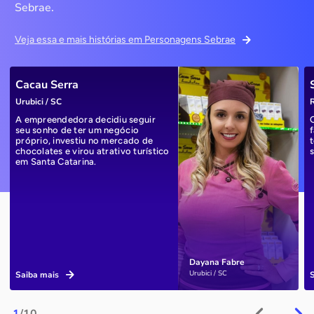
Sebrae.
Veja essa e mais histórias em Personagens Sebrae
Cacau Serra
Urubici / SC
R
A empreendedora decidiu seguir
seu sonho de ter um negócio
próprio, investiu no mercado de
chocolates e virou atrativo turístico
em Santa Catarina.
Dayana Fabre
Urubici / SC
Saiba mais
1
/10