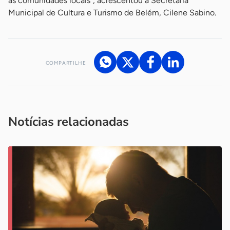
as comunidades locais”, acrescentou a Secretária
Municipal de Cultura e Turismo de Belém, Cilene Sabino.
COMPARTILHE
Acesse nossos canais de atendimento
Ficou com alguma dúvida?
.
Se
você é um profissional da imprensa, entre em contato pelo
imprensa@sebrae.com.br
fale com a ASN em cada UF
ou
Notícias relacionadas