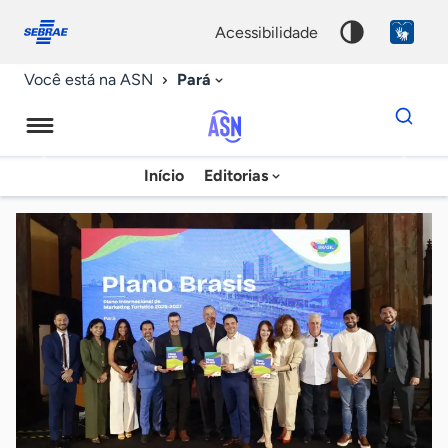
Fale
Acessibilidade
conosco
0
acessibilidade
9
Pará
Você está na ASN
Dados
para
busca
Agência
Início
Editorias
Palavra
Sebrae
chave
de
Notícias