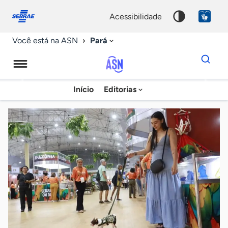
Fale
Acessibilidade
conosco
0
acessibilidade
9
Pará
Você está na ASN
Dados
para
busca
Agência
Início
Editorias
Palavra
Sebrae
chave
de
Notícias