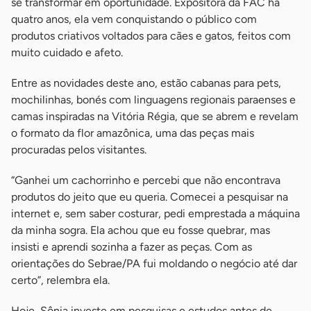
se transformar em oportunidade. Expositora da FAC há
quatro anos, ela vem conquistando o público com
produtos criativos voltados para cães e gatos, feitos com
muito cuidado e afeto.
Entre as novidades deste ano, estão cabanas para pets,
mochilinhas, bonés com linguagens regionais paraenses e
camas inspiradas na Vitória Régia, que se abrem e revelam
o formato da flor amazônica, uma das peças mais
procuradas pelos visitantes.
“Ganhei um cachorrinho e percebi que não encontrava
produtos do jeito que eu queria. Comecei a pesquisar na
internet e, sem saber costurar, pedi emprestada a máquina
da minha sogra. Ela achou que eu fosse quebrar, mas
insisti e aprendi sozinha a fazer as peças. Com as
orientações do Sebrae/PA fui moldando o negócio até dar
certo”, relembra ela.
Hoje, Sônia investe em pesquisas e estudos antes de