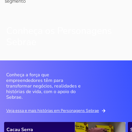
segmento
Conheça os Personagens
Sebrae
Conheça a força que
empreendedores têm para
transformar negócios, realidades e
histórias de vida, com o apoio do
Sebrae.
Veja essa e mais histórias em Personagens Sebrae
Cacau Serra