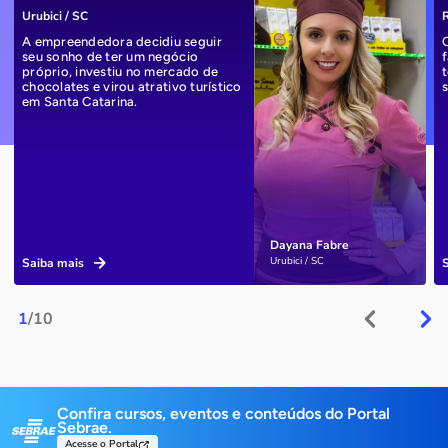
Urubici / SC
R
A empreendedora decidiu seguir
seu sonho de ter um negócio
próprio, investiu no mercado de
chocolates e virou atrativo turístico
em Santa Catarina.
Dayana Fabre
Urubici / SC
Saiba mais
1
/10
Confira cursos, eventos e conteúdos do Portal
Sebrae.
Acesse o Portal