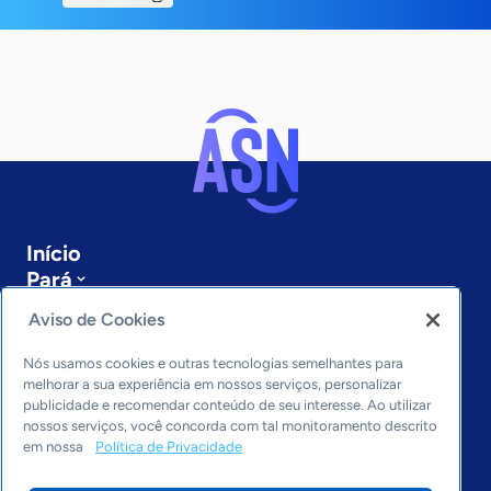
Início
Pará
Sobre a ASN
Aviso de Cookies
Últimas notícias
Entre em contato
Nós usamos cookies e outras tecnologias semelhantes para
Editorias
melhorar a sua experiência em nossos serviços, personalizar
publicidade e recomendar conteúdo de seu interesse. Ao utilizar
Economia & Política
nossos serviços, você concorda com tal monitoramento descrito
em nossa
Política de Privacidade
Inovação & Tecnologia
Cultura empreendedora