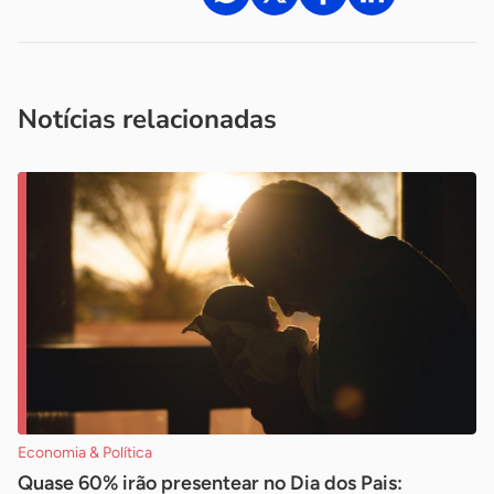
Acesse nossos canais de atendimento
Ficou com alguma dúvida?
.
Se
você é um profissional da imprensa, entre em contato pelo
imprensa@sebrae.com.br
fale com a ASN em cada UF
ou
Notícias relacionadas
Economia & Política
Quase 60% irão presentear no Dia dos Pais: