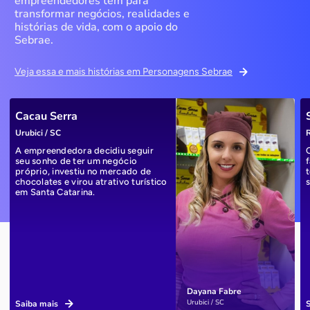
empreendedores têm para
transformar negócios, realidades e
histórias de vida, com o apoio do
Sebrae.
Veja essa e mais histórias em Personagens Sebrae
Cacau Serra
Urubici / SC
R
A empreendedora decidiu seguir
seu sonho de ter um negócio
próprio, investiu no mercado de
chocolates e virou atrativo turístico
em Santa Catarina.
Dayana Fabre
Urubici / SC
Saiba mais