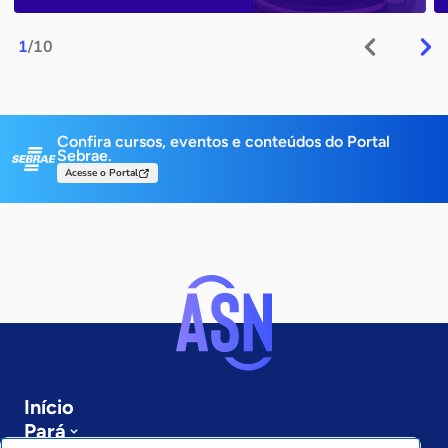
1
/10
Confira cursos, eventos e conteúdos do Portal
Sebrae.
Acesse o Portal
Início
Pará