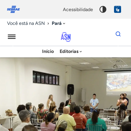
Fale
Acessibilidade
conosco
0
acessibilidade
9
Pará
Você está na ASN
Dados
para
busca
Agência
Início
Editorias
Palavra
Sebrae
chave
de
Notícias