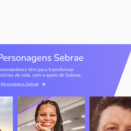
Personagens Sebrae
reendedores têm para transformar
stórias de vida, com o apoio do Sebrae.
em Personagens Sebrae
Studio Olimpic Shape
DG Distribuido
Água Mineral
São Paulo / SP
Marília / SP
PJ
A ex-atleta olímpica e
empresária diz que o Sebrae
Entenda como o Se