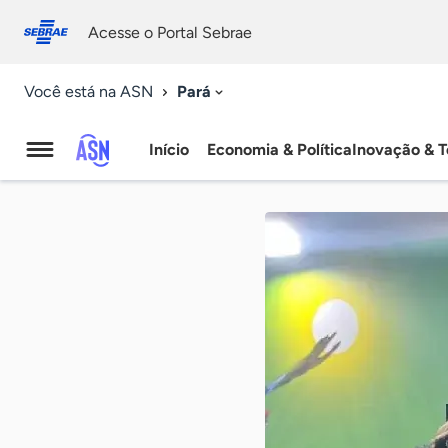
Fale
Acessibilidade
conosco
0
Acesse o Portal Sebrae
9
Pará
Você está na ASN
Início
Economia & Política
Inovação & T
Agência
Sebrae
de
Notícias