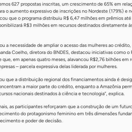
vemos 627 propostas inscritas, um crescimento de 65% em rela
ara o aumento expressivo de inscrições no Nordeste (179%) e 
licou que o programa distribuiu R$ 6,47 milhões em prêmios at
ponibilizará R$3 milhões em recursos destinados diretamente à
 a necessidade de ampliar o acesso das mulheres ao crédito,
nanda Coelho, diretora do BNDES, destacou iniciativas como o
 que, em apenas quatro meses, alavancou R$2,76 bilhões em r
resas – parcela expressiva delas liderada por mulheres.
ou que a distribuição regional dos financiamentos ainda é desig
oncentram a maior parte do crédito, enquanto a Amazônia pe
rsos nacionais destinados à ciência e tecnologia”, explica.
ais, as participantes reforçaram que a construção de um futur
alecimento do protagonismo feminino em três dimensões funda
hecimento e poder de decisão.