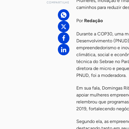
Mulheres, inovação e fi
COMPARTILHE
caminhos para reduzir de
Por
Redação
Durante a COP30, uma me
Desenvolvimento (PNUD) r
empreendedorismo e inova
climática, social e econ
técnica do Sebrae no Pará
diretora de micro e pequ
PNUD, foi a moderadora.
Em sua fala, Domingas Ri
apoiar mulheres empreend
relembrou que programas 
2019, fortalecendo negóci
Segundo ela, as empreen
destacando tanto em seus 