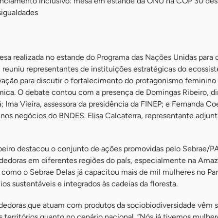
nanciamento inclusivo: mesa em estande da ONU na COP 30 des
sigualdades
sa realizada no estande do Programa das Nações Unidas para 
euniu representantes de instituições estratégicas do ecossis
ção para discutir o fortalecimento do protagonismo feminino
ômica. O debate contou com a presença de Domingas Ribeiro, di
; Ima Vieira, assessora da presidência da FINEP; e Fernanda Co
enos negócios do BNDES. Elisa Calcaterra, representante adjunt
beiro destacou o conjunto de ações promovidas pelo Sebrae/PA
edoras em diferentes regiões do país, especialmente na Amazô
como o Sebrae Delas já capacitou mais de mil mulheres no Pa
os sustentáveis e integrados às cadeias da floresta.
dedoras que atuam com produtos da sociobiodiversidade vêm 
territórios quanto no cenário nacional. “Nós já tivemos mulher