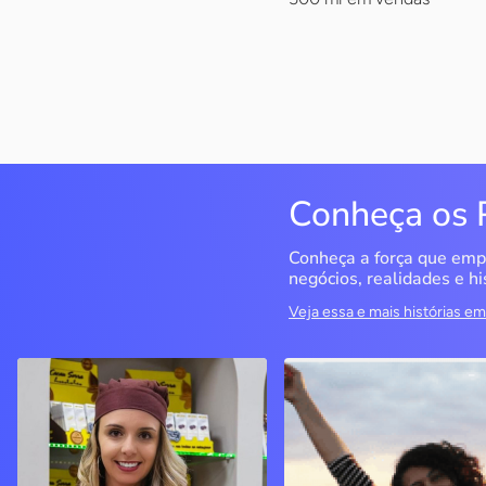
Conheça os 
Conheça a força que emp
negócios, realidades e hi
Veja essa e mais histórias 
Cacau Serra
Seriema Ecoturismo
Urubici / SC
Rio da Conceição / TO
A empreendedora decidiu
O objetivo era ter um CN
seguir seu sonho de ter um
para fazer cursos, mas o