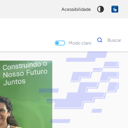
acessibilidade
Dados
Buscar
para
Modo claro
busca
Palavra
chave