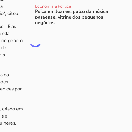
ma
Economia & Política
Psica em Joanes: palco da música
”, citou.
paraense, vitrine dos pequenos
negócios
il. Elas
ainda
o de gênero
 de
mia
va da
ades
hecidas por
, criado em
is e
ulheres.