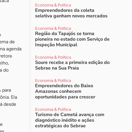
taca
Economia & Política
Empreendedores da coleta
seletiva ganham novos mercados
Economia & Política
Região do Tapajós se torna
o
pioneira no estado com Serviço de
tema de
Inspeção Municipal
 na agenda
retora
Economia & Política
Soure recebe a primeira edição do
elho,
Sebrae na Sua Praia
a do
Economia & Política
Empreendedores do Baixo
 para
Amazonas conhecem
oportunidades para crescer
nia. Ela
rá desde
Economia & Política
Turismo de Cametá avança com
diagnóstico inédito e ações
se
estratégicas do Sebrae
es