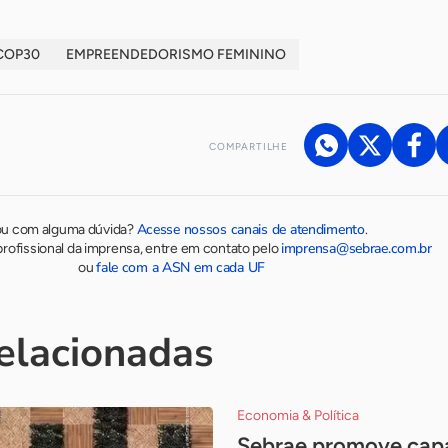
COP30
EMPREENDEDORISMO FEMININO
COMPARTILHE
Acesse nossos canais de atendimento
ou com alguma dúvida?
.
imprensa@sebrae.com.br
rofissional da imprensa, entre em contato pelo
fale com a ASN em cada UF
ou
relacionadas
Economia & Política
Sebrae promove cap