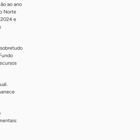
ção ao ano
no Norte
é 2024 e
s
 sobretudo
 Fundo
ecursos
ual.
rmanece
o
mentais: