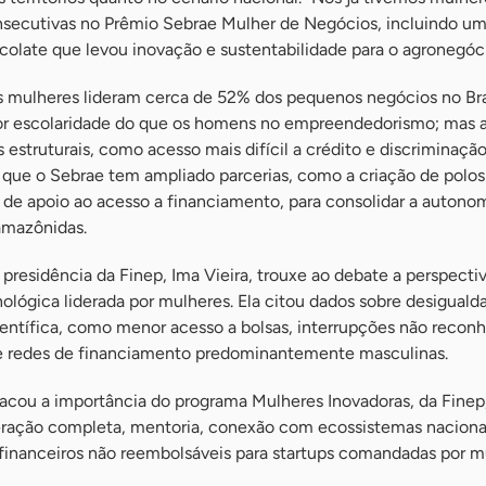
secutivas no Prêmio Sebrae Mulher de Negócios, incluindo u
olate que levou inovação e sustentabilidade para o agronegócio
 mulheres lideram cerca de 52% dos pequenos negócios no Bras
r escolaridade do que os homens no empreendedorismo; mas 
s estruturais, como acesso mais difícil a crédito e discriminaçã
u que o Sebrae tem ampliado parcerias, como a criação de polos
de apoio ao acesso a financiamento, para consolidar a autono
amazônidas.
 presidência da Finep, Ima Vieira, trouxe ao debate a perspecti
nológica liderada por mulheres. Ela citou dados sobre desiguald
científica, como menor acesso a bolsas, interrupções não recon
e redes de financiamento predominantemente masculinas.
acou a importância do programa Mulheres Inovadoras, da Finep
eração completa, mentoria, conexão com ecossistemas naciona
 financeiros não reembolsáveis para startups comandadas por m