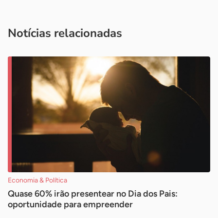
Acesse nossos canais de atendimento
Ficou com alguma dúvida?
.
Se
você é um profissional da imprensa, entre em contato pelo
imprensa@sebrae.com.br
fale com a ASN em cada UF
ou
Notícias relacionadas
Economia & Política
Quase 60% irão presentear no Dia dos Pais:
oportunidade para empreender