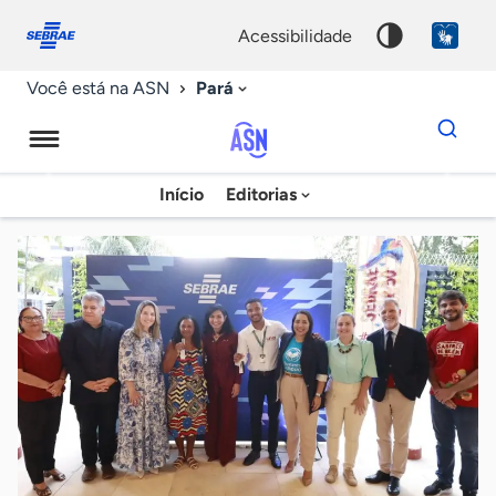
Fale
Acessibilidade
conosco
0
acessibilidade
9
Pará
Você está na ASN
Dados
para
busca
Agência
Início
Editorias
Palavra
Sebrae
chave
de
Notícias