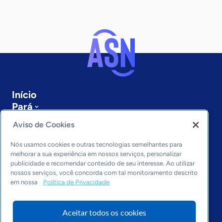
Início
Pará
Sobre a ASN
Aviso de Cookies
Últimas notícias
Entre em contato
Nós usamos cookies e outras tecnologias semelhantes para
Editorias
melhorar a sua experiência em nossos serviços, personalizar
publicidade e recomendar conteúdo de seu interesse. Ao utilizar
Economia & Política
nossos serviços, você concorda com tal monitoramento descrito
em nossa
Política de Privacidade
Inovação & Tecnologia
Cultura empreendedora
Dados
Aceitar todos os cookies
Arquivo