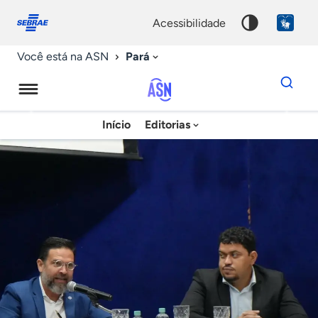
Fale
Acessibilidade
conosco
0
acessibilidade
9
Pará
Você está na ASN
Dados
para
busca
Agência
Início
Editorias
Palavra
Sebrae
chave
de
Notícias