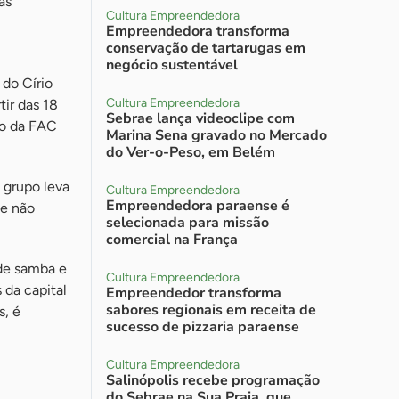
as
Cultura Empreendedora
Empreendedora transforma
conservação de tartarugas em
negócio sustentável
 do Círio
Cultura Empreendedora
ir das 18
Sebrae lança videoclipe com
ão da FAC
Marina Sena gravado no Mercado
do Ver-o-Peso, em Belém
 grupo leva
Cultura Empreendedora
Empreendedora paraense é
te não
selecionada para missão
comercial na França
 de samba e
Cultura Empreendedora
 da capital
Empreendedor transforma
sabores regionais em receita de
s, é
sucesso de pizzaria paraense
Cultura Empreendedora
Salinópolis recebe programação
do Sebrae na Sua Praia, que