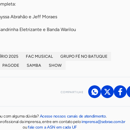
ompleta:
yssa Abrahão e Jeff Moraes
andrinha Eletrizante e Banda Warilou
ÍRIO 2025
FAC MUSICAL
GRUPO FÉ NO BATUQUE
PAGODE
SAMBA
SHOW
COMPARTILHE
Acesse nossos canais de atendimento
ou com alguma dúvida?
.
imprensa@sebrae.com.br
rofissional da imprensa, entre em contato pelo
fale com a ASN em cada UF
ou