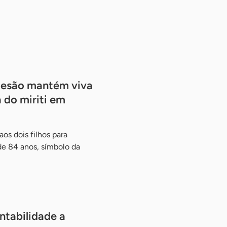
artesão mantém viva
 do miriti em
os dois filhos para
de 84 anos, símbolo da
ntabilidade a