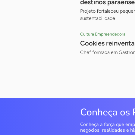
destinos paraense
Projeto fortaleceu peque
sustentabilidade
Cultura Empreendedora
Cookies reinventa
Chef formada em Gastron
Conheça os 
Conheça a força que emp
negócios, realidades e hi