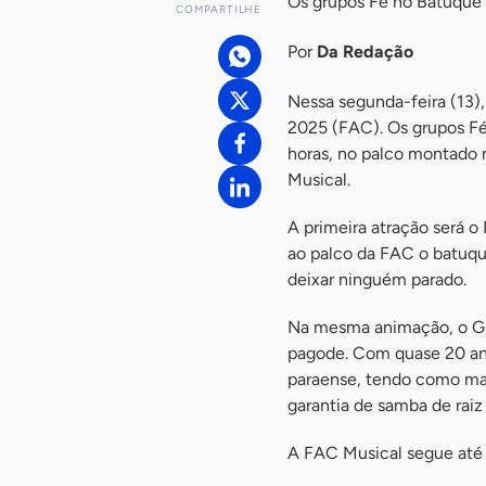
Os grupos Fé no Batuque e
COMPARTILHE
Por
Da Redação
Nessa segunda-feira (13),
2025 (FAC). Os grupos Fé
horas, no palco montado n
Musical.
A primeira atração será o
ao palco da FAC o batuqu
deixar ninguém parado.
Na mesma animação, o Gru
pagode. Com quase 20 anos
paraense, tendo como marc
garantia de samba de raiz 
A FAC Musical segue até 