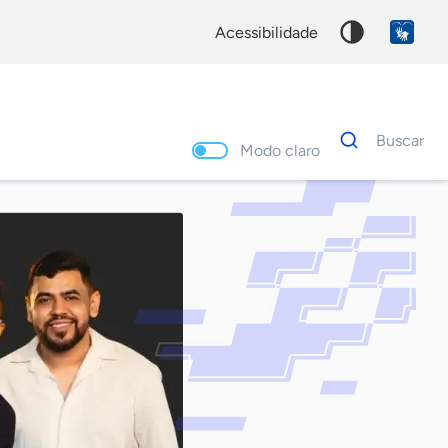
acessibilidade
Dados
Buscar
para
Modo claro
busca
Palavra
chave