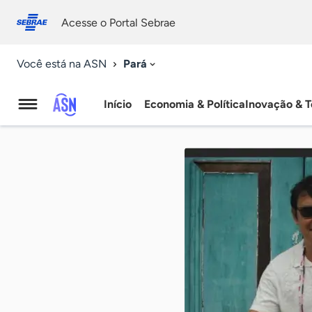
Fale
Acessibilidade
conosco
0
Acesse o Portal Sebrae
9
Pará
Você está na ASN
Início
Economia & Política
Inovação & T
Agência
Sebrae
de
Notícias