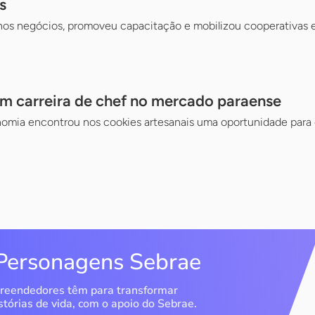
s
nos negócios, promoveu capacitação e mobilizou cooperativas e
m carreira de chef no mercado paraense
omia encontrou nos cookies artesanais uma oportunidade para
Personagens Sebrae
reendedores têm para transformar
stórias de vida, com o apoio do Sebrae.