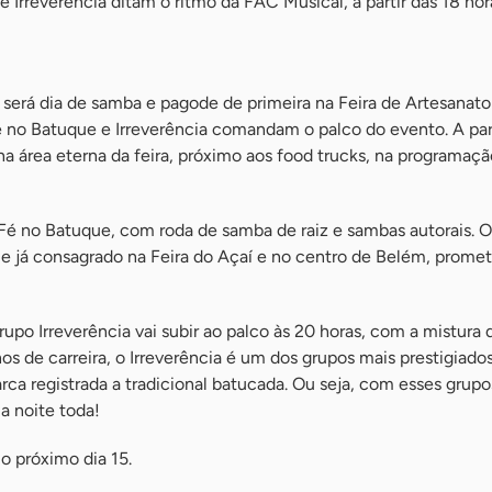
 Irreverência ditam o ritmo da FAC Musical, a partir das 18 hor
 será dia de samba e pagode de primeira na Feira de Artesanato
 no Batuque e Irreverência comandam o palco do evento. A part
a área eterna da feira, próximo aos food trucks, na programaç
 Fé no Batuque, com roda de samba de raiz e sambas autorais. O
e já consagrado na Feira do Açaí e no centro de Belém, prome
po Irreverência vai subir ao palco às 20 horas, com a mistura
 de carreira, o Irreverência é um dos grupos mais prestigiados
a registrada a tradicional batucada. Ou seja, com esses grupo
a noite toda!
o próximo dia 15.