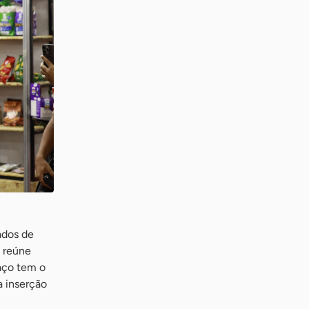
ados de
 reúne
aço tem o
a inserção