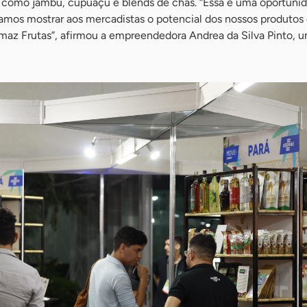
 como jambú, cupuaçu e blends de chás. “Essa é uma oportuni
amos mostrar aos mercadistas o potencial dos nossos produtos
maz Frutas”, afirmou a empreendedora Andrea da Silva Pinto, 