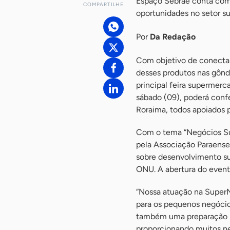
Espaço Sebrae conta com
COMPARTILHE
oportunidades no setor s
Por
Da Redação
Com objetivo de conectar
desses produtos nas gôndo
principal feira supermer
sábado (09), poderá conf
Roraima, todos apoiados 
Com o tema “Negócios Su
pela Associação Paraens
sobre desenvolvimento su
ONU. A abertura do evento
“Nossa atuação na SuperN
para os pequenos negócios
também uma preparação p
proporcionando muitos ne