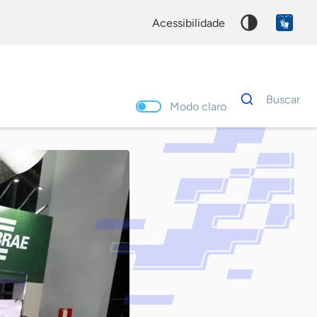
acessibilidade
Dados
Buscar
para
Modo claro
busca
Palavra
chave