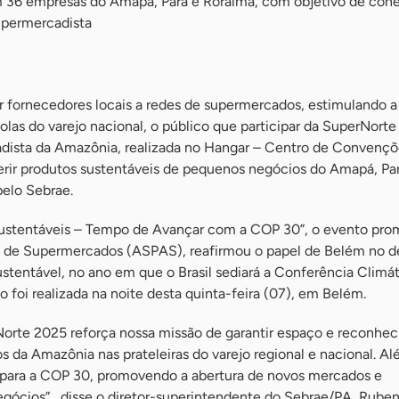
 36 empresas do Amapá, Pará e Roraima, com objetivo de cone
upermercadista
 fornecedores locais a redes de supermercados, estimulando a
las do varejo nacional, o público que participar da SuperNorte
cadista da Amazônia, realizada no Hangar – Centro de Convençõ
erir produtos sustentáveis de pequenos negócios do Amapá, Pa
pelo Sebrae.
stentáveis – Tempo de Avançar com a COP 30”, o evento pro
e de Supermercados (ASPAS), reafirmou o papel de Belém no d
stentável, no ano em que o Brasil sediará a Conferência Climát
 foi realizada na noite desta quinta-feira (07), em Belém.
orte 2025 reforça nossa missão de garantir espaço e reconhe
 da Amazônia nas prateleiras do varejo regional e nacional. Al
ara a COP 30, promovendo a abertura de novos mercados e
gócios” , disse o diretor-superintendente do Sebrae/PA, Rube