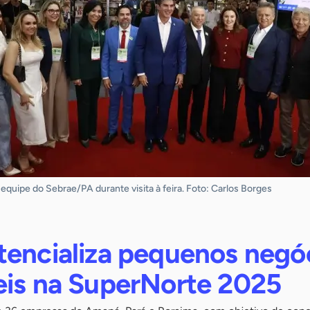
quipe do Sebrae/PA durante visita à feira. Foto: Carlos Borges
tencializa pequenos negó
eis na SuperNorte 2025