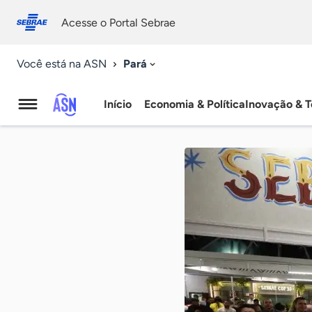
Fale
Acessibilidade
conosco
0
Acesse o Portal Sebrae
9
Pará
Você está na ASN
Início
Economia & Política
Inovação & T
Agência
Sebrae
de
Notícias