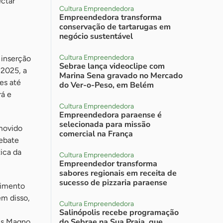
ctar
Cultura Empreendedora
Empreendedora transforma
conservação de tartarugas em
negócio sustentável
Cultura Empreendedora
 inserção
Sebrae lança videoclipe com
 2025, a
Marina Sena gravado no Mercado
es até
do Ver-o-Peso, em Belém
rá e
Cultura Empreendedora
Empreendedora paraense é
selecionada para missão
movido
comercial na França
ebate
ica da
Cultura Empreendedora
Empreendedor transforma
sabores regionais em receita de
sucesso de pizzaria paraense
cimento
ém disso,
Cultura Empreendedora
Salinópolis recebe programação
do Sebrae na Sua Praia, que
ns Magno,