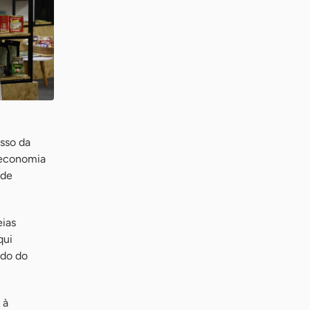
sso da
a economia
 de
eias
qui
ado do
 à