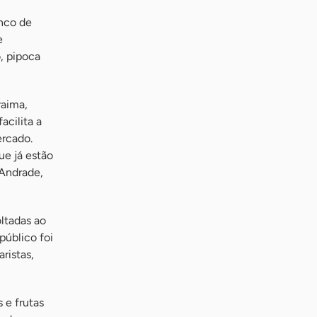
inco de
e
o, pipoca
raima,
acilita a
ercado.
e já estão
 Andrade,
ltadas ao
público foi
ristas,
 e frutas