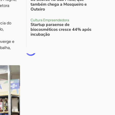
também chega a Mosqueiro e
retora
Outeiro
Cultura Empreendedora
ncia do
Startup paraense de
do,
biocosméticos cresce 44% após
incubação
nverge e
balha,