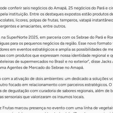
a pode conferir seis negócios do Amapá, 25 negócios do Pará e c
pela instituição. Entre os destaques expostos estão produtos d
colates, licores, polpas de frutas, temperos, vatapá instantâne
ergentes e amaciantes, entre outros.
 na SuperNorte 2025, em parceria com os Sebrae do Pará e Ro
águas para os pequenos negócios da região. Esse novo formato f
res em eventos estratégicos e amplia as possibilidades de m
as com produtos que expressam nossa identidade regional e qu
ateleiras de supermercados no Brasil e no exterior”, disse Jacks
grama Agentes de Mercado do Sebrae no Amapá.
ou com a ativação de dois ambientes: um dedicado a soluções vo
outro focado em relacionamento com parceiros estratégicos. O 
 de degustação com curadoria de sabores regionais, além de ba
as sensoriais que valorizaram os insumos locais.
Frutas marcou presença no evento com uma linha de vegetais