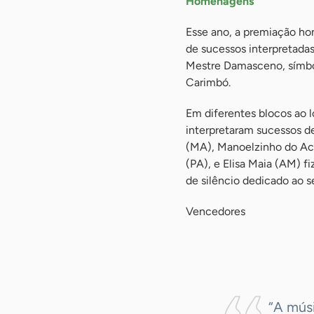
Homenagens
Esse ano, a premiação ho
de sucessos interpretada
Mestre Damasceno, símbol
Carimbó.
Em diferentes blocos ao l
interpretaram sucessos d
(MA), Manoelzinho do Acre
(PA), e Elisa Maia (AM) 
de silêncio dedicado ao 
Vencedores
-
“A músi