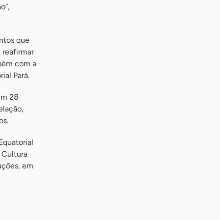
o”,
entos que
 reafirmar
mbém com a
ial Pará.
 em 28
elação,
os.
quatorial
 Cultura
duções, em