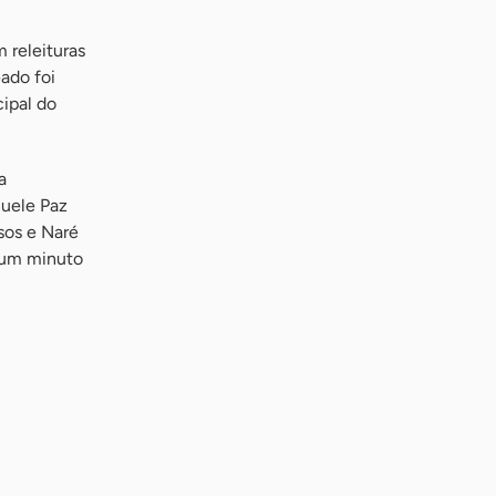
 releituras
ado foi
ipal do
a
nuele Paz
sos e Naré
 um minuto