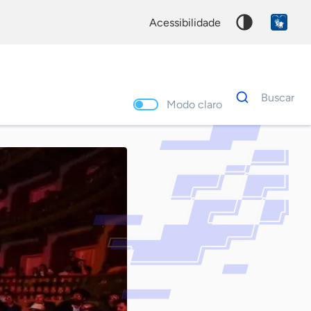
acessibilidade
Dados
Buscar
para
Modo claro
busca
Palavra
chave