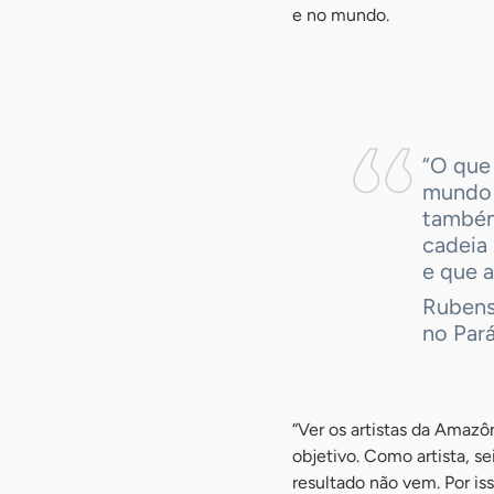
e no mundo.
-
“O que 
mundo 
também
cadeia 
e que 
Rubens
no Par
“Ver os artistas da Amaz
objetivo. Como artista, se
resultado não vem. Por is