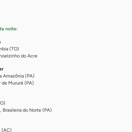
a noite:
s
mbia (TO)
oelzinho do Acre
ar
ra Amazônia (PA)
r de Mururé (PA)
RO)
 Brasileira do Norte (PA)
ê (AC)