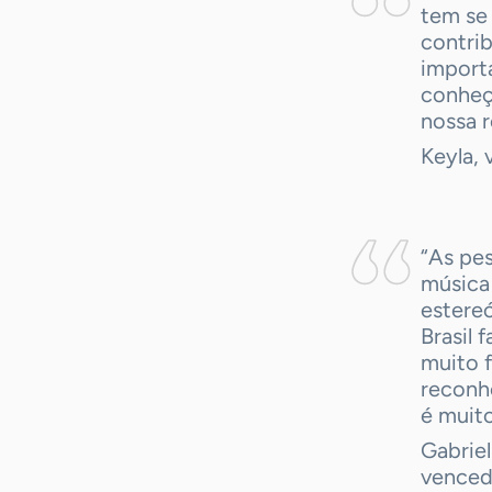
tem se
contrib
import
conheç
nossa r
Keyla, 
“As pes
música 
estereó
Brasil 
muito f
reconh
é muit
Gabrie
venced