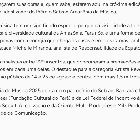
 lançarem suas obras e, quem sabe, estarem aqui na próxima ediçã
a, idealizador do Prêmio Sebrae Amazônia de Música.
sica tem um significado especial porque dá visibilidade a tal
a e diversidade cultural da Amazônia. Para nós, é uma forma de
penas com a energia que chega às casas e empresas, mas ta
taca Michelle Miranda, analista de Responsabilidade da Equator
as finalistas entre 229 inscritos, que concorreram a premiações
os em cada uma delas. O destaque para a categoria Artista Rev
 ao público de 14 e 25 de agosto e contou com mais 1,5 mil vot
 de Música 2025 conta com patrocínio do Sebrae, Banpará e E
ear (Fundação Cultural do Pará) e da Lei Federal de Incentivo à
 Secult. A realização é da Oriente Multi Produções e Milk Pro
Rede de Comunicação.