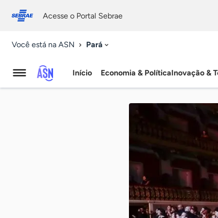
Fale
Acessibilidade
conosco
0
Acesse o Portal Sebrae
9
Pará
Você está na ASN
Início
Economia & Política
Inovação & T
Agência
Sebrae
de
Notícias