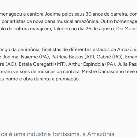
menageou a cantora Joelma pelos seus 30 anos de carreira, com
s por artistas da nova cena musical amazônica. Outro homenage
o da cultura marajoara, faleceu no dia 26 de agosto, Dia Munic
ongo da cerimônia, finalistas de diferentes estados da Amazôni
e Joelma: Naieme (PA), Patrícia Bastos (AP), Gabriê (RO), Ema
 (AC), Estela Ceregatti (MT), Arthur Espíndola (PA), Julia Pas
fizeram versões de músicas da cantora. Mestre Damasceno teve
seu nome e obra durante a premiação.
ca é uma indústria fortíssima, a Amazônia