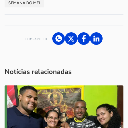
SEMANA DO MEI
COMPARTILHE
Acesse nossos canais de atendimento
Ficou com alguma dúvida?
.
Se
você é um profissional da imprensa, entre em contato pelo
imprensa@sebrae.com.br
fale com a ASN em cada UF
ou
Notícias relacionadas