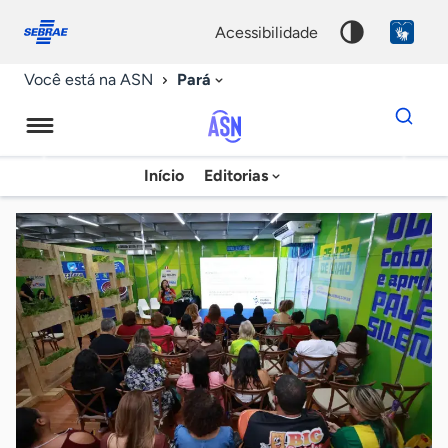
Fale
Acessibilidade
conosco
0
acessibilidade
9
Pará
Você está na ASN
Dados
para
busca
Agência
Início
Editorias
Palavra
Sebrae
chave
de
Notícias