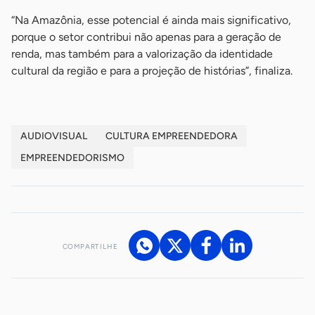
“Na Amazônia, esse potencial é ainda mais significativo,
porque o setor contribui não apenas para a geração de
renda, mas também para a valorização da identidade
cultural da região e para a projeção de histórias”, finaliza.
AUDIOVISUAL
CULTURA EMPREENDEDORA
EMPREENDEDORISMO
COMPARTILHE
Acesse nossos canais de atendimento
Ficou com alguma dúvida?
.
Se
você é um profissional da imprensa, entre em contato pelo
imprensa@sebrae.com.br
fale com a ASN em cada UF
ou