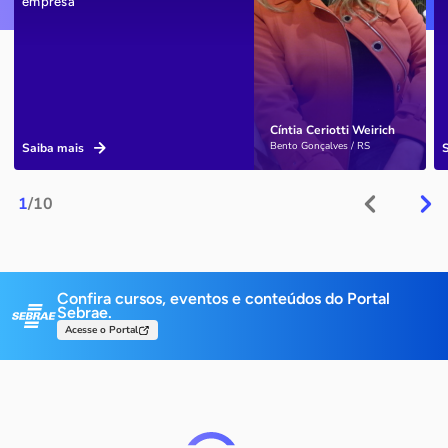
empresa
Cíntia Ceriotti Weirich
Bento Gonçalves / RS
Saiba mais
1
/10
Confira cursos, eventos e conteúdos do Portal
Sebrae.
Acesse o Portal