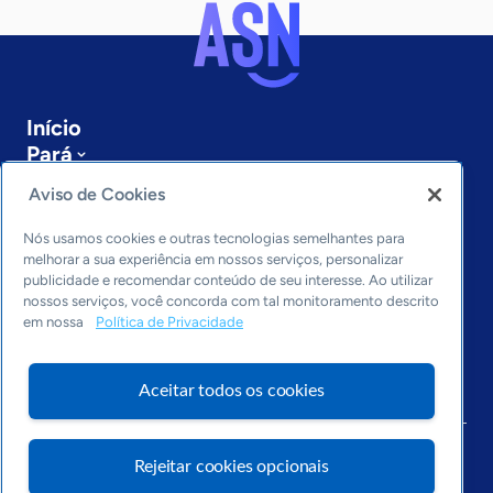
Início
Pará
Sobre a ASN
Aviso de Cookies
Últimas notícias
Entre em contato
Nós usamos cookies e outras tecnologias semelhantes para
Editorias
melhorar a sua experiência em nossos serviços, personalizar
publicidade e recomendar conteúdo de seu interesse. Ao utilizar
Economia & Política
nossos serviços, você concorda com tal monitoramento descrito
em nossa
Política de Privacidade
Inovação & Tecnologia
Cultura empreendedora
Dados
Aceitar todos os cookies
Arquivo
Rejeitar cookies opcionais