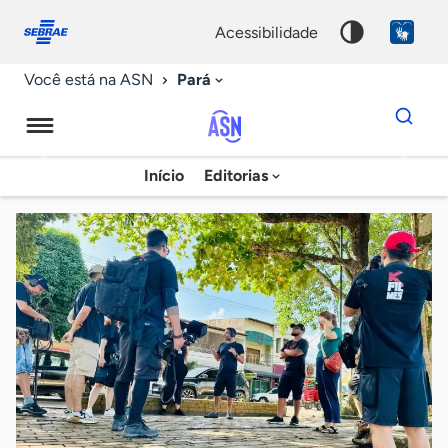
Fale
Acessibilidade
conosco
0
acessibilidade
9
Pará
Você está na ASN
Dados
para
busca
Agência
Início
Editorias
Palavra
Sebrae
chave
de
Notícias