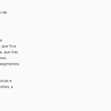
o de
sa
 que fica
a, que traz
res;
s segmentos
picas e
oites, a