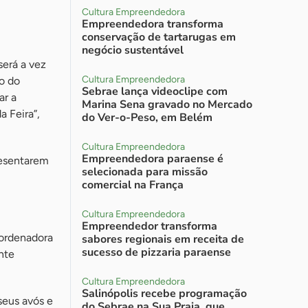
Cultura Empreendedora
Empreendedora transforma
conservação de tartarugas em
negócio sustentável
será a vez
Cultura Empreendedora
o do
Sebrae lança videoclipe com
ar a
Marina Sena gravado no Mercado
a Feira”,
do Ver-o-Peso, em Belém
Cultura Empreendedora
Empreendedora paraense é
resentarem
selecionada para missão
comercial na França
Cultura Empreendedora
Empreendedor transforma
oordenadora
sabores regionais em receita de
sucesso de pizzaria paraense
nte
Cultura Empreendedora
Salinópolis recebe programação
seus avós e
do Sebrae na Sua Praia, que