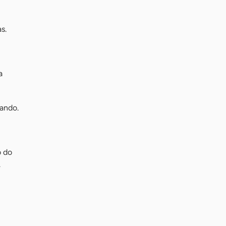
s.
a
lando.
o do
.