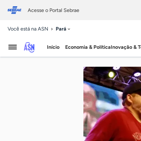
Fale
Acessibilidade
conosco
0
Acesse o Portal Sebrae
9
Pará
Você está na ASN
Início
Economia & Política
Inovação & T
Agência
Sebrae
de
Notícias