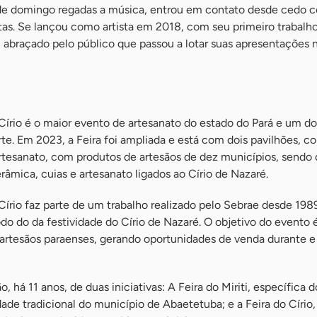
s de domingo regadas a música, entrou em contato desde cedo
tas. Se lançou como artista em 2018, com seu primeiro trabalho
i abraçado pelo público que passou a lotar suas apresentações n
Círio é o maior evento de artesanato do estado do Pará e um d
te. Em 2023, a Feira foi ampliada e está com dois pavilhões, c
rtesanato, com produtos de artesãos de dez municípios, sendo 
erâmica, cuias e artesanato ligados ao Círio de Nazaré.
Círio faz parte de um trabalho realizado pelo Sebrae desde 198
odo do da festividade do Círio de Nazaré. O objetivo do evento
 artesãos paraenses, gerando oportunidades de venda durante e
, há 11 anos, de duas iniciativas: A Feira do Miriti, específica d
idade tradicional do município de Abaetetuba; e a Feira do Círio