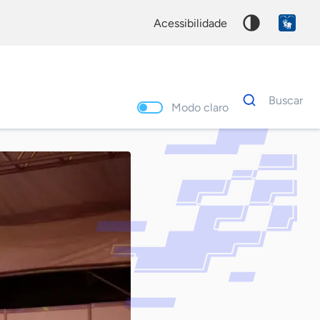
acessibilidade
Dados
Buscar
para
Modo claro
busca
Palavra
chave