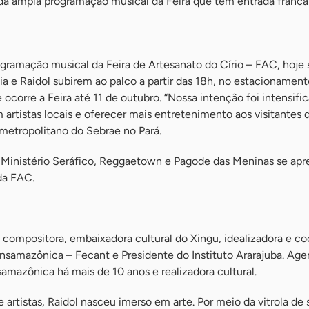
da ampla programação musical da Feira que tem entrada franca
gramação musical da Feira de Artesanato do Círio – FAC, hoje 
a e Raidol subirem ao palco a partir das 18h, no estacionament
ocorre a Feira até 11 de outubro. “Nossa intenção foi intensific
rtistas locais e oferecer mais entretenimento aos visitantes d
 metropolitano do Sebrae no Pará.
o Ministério Seráfico, Reggaetown e Pagode das Meninas se ap
da FAC.
 compositora, embaixadora cultural do Xingu, idealizadora e c
ansamazônica – Fecant e Presidente do Instituto Ararajuba. Age
samazônica há mais de 10 anos e realizadora cultural.
 artistas, Raidol nasceu imerso em arte. Por meio da vitrola de 