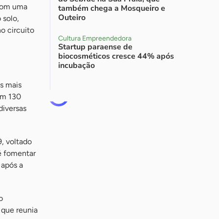
 com uma
também chega a Mosqueiro e
Outeiro
 solo,
o circuito
Cultura Empreendedora
Startup paraense de
biocosméticos cresce 44% após
incubação
os mais
om 130
diversas
9, voltado
 é fomentar
 após a
o
, que reunia