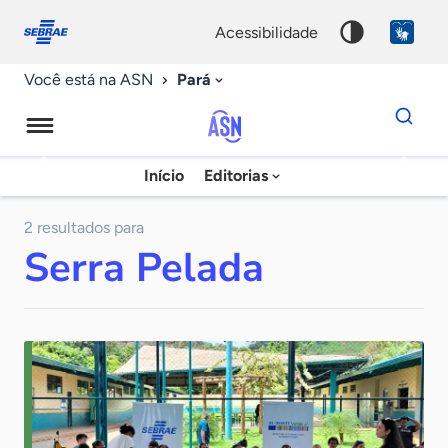
Fale
Acessibilidade
conosco
0
acessibilidade
9
Pará
Você está na ASN
Dados
para
busca
Agência
Início
Editorias
Palavra
Sebrae
chave
de
2 resultados para
Serra Pelada
Notícias