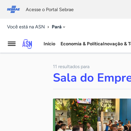
Fale
Acessibilidade
conosco
0
Acesse o Portal Sebrae
9
Pará
Você está na ASN
Início
Economia & Política
Inovação & T
Agência
Sebrae
11 resultados para
de
Sala do Empr
Notícias