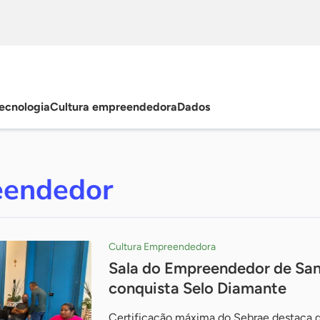
ecnologia
Cultura empreendedora
Dados
eendedor
Cultura Empreendedora
Sala do Empreendedor de Sant
conquista Selo Diamante
Certificação máxima do Sebrae destaca q