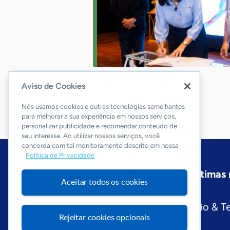
Aviso de Cookies
Nós usamos cookies e outras tecnologias semelhantes
para melhorar a sua experiência em nossos serviços,
personalizar publicidade e recomendar conteúdo de
seu interesse. Ao utilizar nossos serviços, você
concorda com tal monitoramento descrito em nossa
Política de Privacidade
Início
Pará
Sobre a ASN
Últimas 
Aceitar todos os cookies
Editorias
Economia & Política
Inovação & T
Rejeitar cookies opcionais