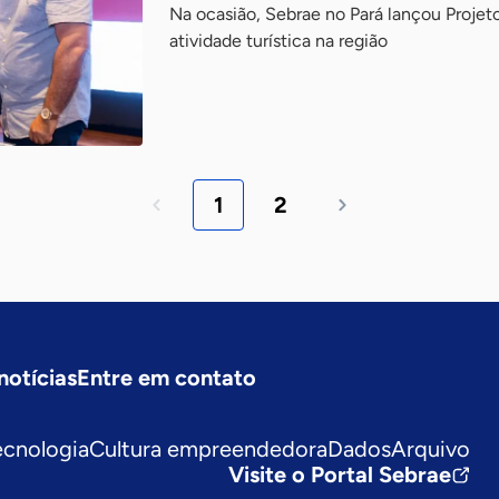
Na ocasião, Sebrae no Pará lançou Projet
atividade turística na região
1
2
notícias
Entre em contato
ecnologia
Cultura empreendedora
Dados
Arquivo
Visite o Portal Sebrae