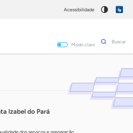
acessibilidade
Dados
Buscar
para
Modo claro
busca
Palavra
chave
a Izabel do Pará
ualidade dos serviços e preparação