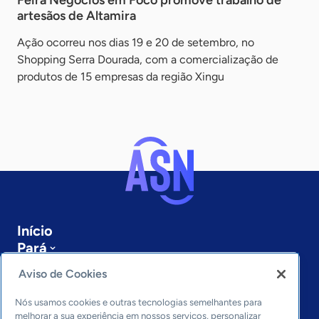
Feira Negócios em Foco promove trabalho de
artesãos de Altamira
Ação ocorreu nos dias 19 e 20 de setembro, no
Shopping Serra Dourada, com a comercialização de
produtos de 15 empresas da região Xingu
Início
Pará
Sobre a ASN
Aviso de Cookies
Últimas notícias
Entre em contato
Nós usamos cookies e outras tecnologias semelhantes para
Editorias
melhorar a sua experiência em nossos serviços, personalizar