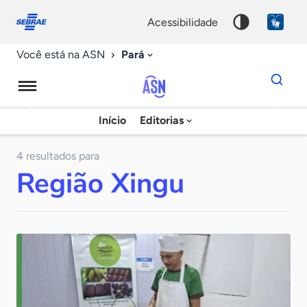
Fale
Acessibilidade
conosco
0
acessibilidade
9
Pará
Você está na ASN
Dados
para
busca
Agência
Início
Editorias
Palavra
Sebrae
chave
de
4 resultados para
Região Xingu
Notícias