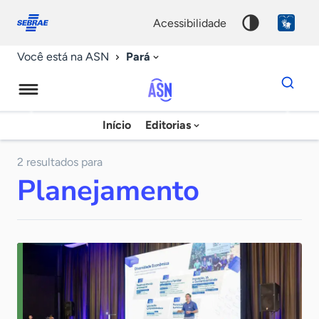
Fale
Acessibilidade
conosco
0
acessibilidade
9
Pará
Você está na ASN
Dados
para
busca
Agência
Início
Editorias
Palavra
Sebrae
chave
de
2 resultados para
Planejamento
Notícias