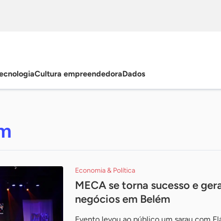
ecnologia
Cultura empreendedora
Dados
em
Economia & Política
MECA se torna sucesso e ger
negócios em Belém
Evento levou ao público um sarau com Flá