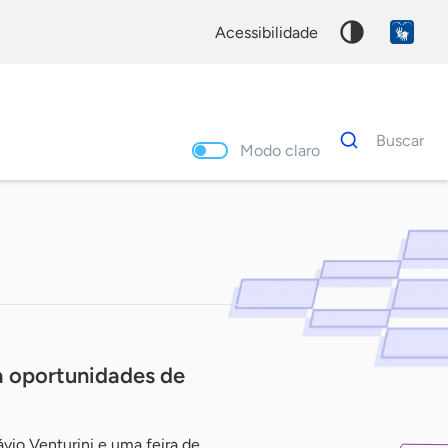
acessibilidade
Dados
Buscar
para
Modo claro
busca
Palavra
chave
a oportunidades de
vio Venturini e uma feira de