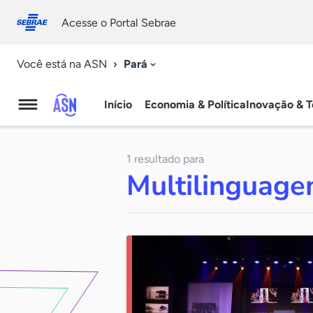
Fale
Acessibilidade
conosco
0
Acesse o Portal Sebrae
9
Pará
Você está na ASN
Início
Economia & Política
Inovação & T
Agência
Sebrae
1 resultado para
de
Multilinguag
Notícias