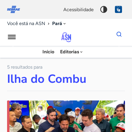
Fale
Acessibilidade
conosco
0
acessibilidade
9
Pará
Você está na ASN
Dados
para
busca
Agência
Início
Editorias
Palavra
Sebrae
chave
de
5 resultados para
Ilha do Combu
Notícias