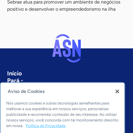
Sebrae atua para promover um ambiente de negócios
positivo e desenvolver o empreendedorismo na ilha
Início
Pará
Sobre a ASN
Aviso de Cookies
Últimas notícias
Entre em contato
Nós usamos cookies e outras tecnologias semelhantes para
Editorias
melhorar a sua experiência em nossos serviços, personalizar
publicidade e recomendar conteúdo de seu interesse. Ao utilizar
Economia & Política
nossos serviços, você concorda com tal monitoramento descrito
em nossa
Política de Privacidade
Inovação & Tecnologia