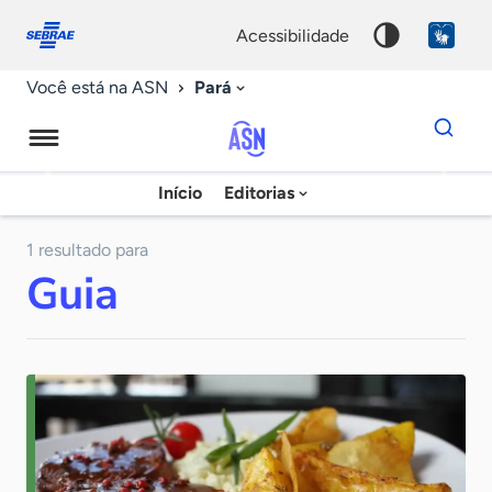
Fale
Acessibilidade
conosco
0
acessibilidade
9
Pará
Você está na ASN
Dados
para
busca
Agência
Início
Editorias
Palavra
Sebrae
chave
de
1 resultado para
Guia
Notícias