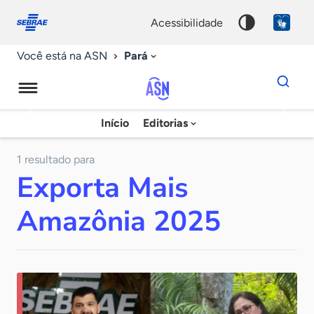
Fale
Acessibilidade
conosco
0
acessibilidade
9
Pará
Você está na ASN
Dados
para
busca
Agência
Início
Editorias
Palavra
Sebrae
chave
de
1 resultado para
Exporta Mais
Notícias
Amazônia 2025