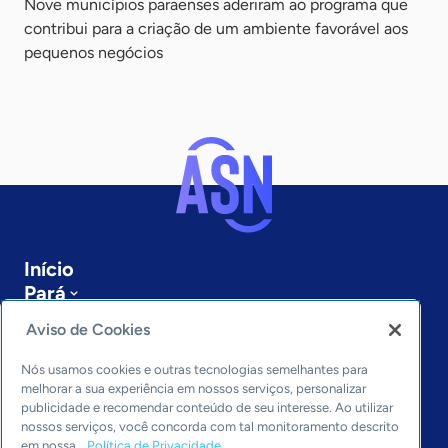
Nove municípios paraenses aderiram ao programa que
contribui para a criação de um ambiente favorável aos
pequenos negócios
Início
Pará
Sobre a ASN
Aviso de Cookies
Últimas notícias
Entre em contato
Nós usamos cookies e outras tecnologias semelhantes para
Editorias
melhorar a sua experiência em nossos serviços, personalizar
publicidade e recomendar conteúdo de seu interesse. Ao utilizar
Economia & Política
nossos serviços, você concorda com tal monitoramento descrito
em nossa
Política de Privacidade