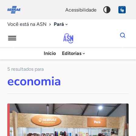
Fale
Acessibilidade
conosco
0
acessibilidade
9
Pará
Você está na ASN
Dados
para
busca
Agência
Início
Editorias
Palavra
Sebrae
chave
de
5 resultados para
economia
Notícias