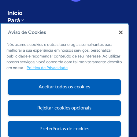
Início
Pará
Sobre a ASN
Aviso de Cookies
Últimas notícias
Entre em contato
Nós usamos cookies e outras tecnologias semelhantes para
Editorias
melhorar a sua experiência em nossos serviços, personalizar
publicidade e recomendar conteúdo de seu interesse. Ao utilizar
Economia & Política
nossos serviços, você concorda com tal monitoramento descrito
Inovação & Tecnologia
em nossa
Política de Privacidade
Cultura empreendedora
Dados
Aceitar todos os cookies
Arquivo
Rejeitar cookies opcionais
Preferências de cookies
Visite o Portal Sebrae