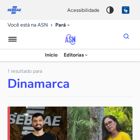
Fale
Acessibilidade
conosco
0
acessibilidade
9
Pará
Você está na ASN
Dados
para
busca
Agência
Início
Editorias
Palavra
Sebrae
chave
de
1 resultado para
Dinamarca
Notícias