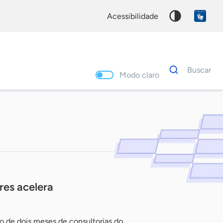
acessibilidade
Dados
Buscar
para
Modo claro
busca
Palavra
chave
res acelera
 de dois meses de consultorias do