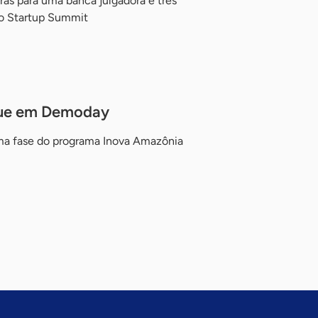
ras para uma banca julgadora e três
 do Startup Summit
aque em Demoday
ma fase do programa Inova Amazônia