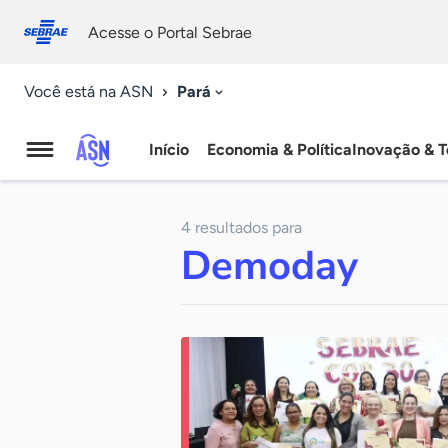
Fale
Acessibilidade
conosco
0
Acesse o Portal Sebrae
9
Pará
Você está na ASN
Início
Economia & Política
Inovação & T
Agência
Sebrae
4 resultados para
de
Demoday
Notícias