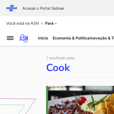
Fale
Acessibilidade
conosco
0
Acesse o Portal Sebrae
9
Pará
Você está na ASN
Início
Economia & Política
Inovação & T
Agência
Sebrae
1 resultado para
de
Cook
Notícias