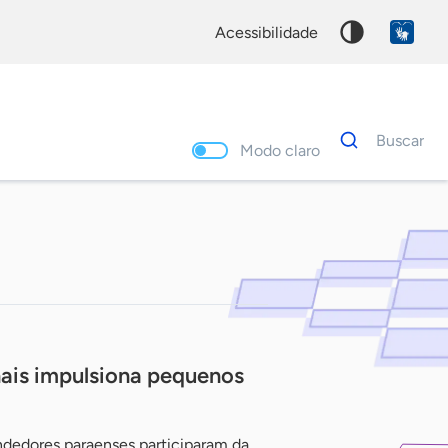
acessibilidade
Dados
Buscar
para
Modo claro
busca
Palavra
chave
nais impulsiona pequenos
dedores paraenses participaram da