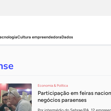
ecnologia
Cultura empreendedora
Dados
nse
Economia & Política
Participação em feiras nacio
negócios paraenses
Por intermédio do Sebrae/PA, 12 empreen