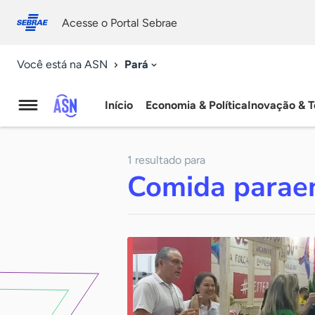
Fale
Acessibilidade
conosco
0
Acesse o Portal Sebrae
9
Pará
Você está na ASN
Início
Economia & Política
Inovação & T
Agência
Sebrae
1 resultado para
de
Comida parae
Notícias