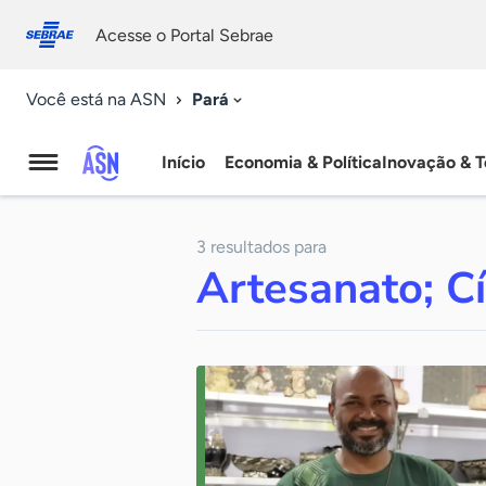
Fale
Acessibilidade
conosco
0
Acesse o Portal Sebrae
9
Pará
Você está na ASN
Início
Economia & Política
Inovação & T
Agência
Sebrae
3 resultados para
de
Artesanato; Cí
Notícias