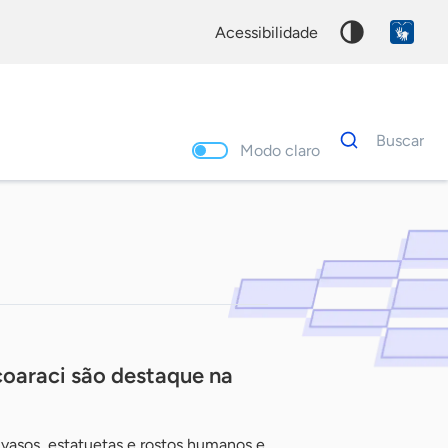
acessibilidade
Dados
Buscar
para
Modo claro
busca
Palavra
chave
coaraci são destaque na
vasos, estatuetas e rostos humanos e