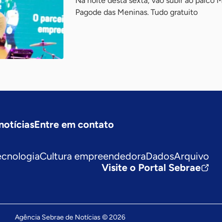
Na noite desta sexta, vão subir ao palco 
Pagode das Meninas. Tudo gratuito
notícias
Entre em contato
ecnologia
Cultura empreendedora
Dados
Arquivo
Visite o Portal Sebrae
Agência Sebrae de Notícias © 2026