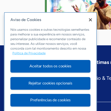
Aviso de Cookies
Nós usamos cookies e outras tecnologias semelhantes
para melhorar a sua experiência em nossos serviços,
personalizar publicidade e recomendar conteúdo de
seu interesse. Ao utilizar nossos serviços, você
concorda com tal monitoramento descrito em nossa
Política de Privacidade
Início
Pará
Sobre a ASN
Últimas 
Aceitar todos os cookies
Editorias
Economia & Política
Inovação & T
Rejeitar cookies opcionais
Preferências de cookies