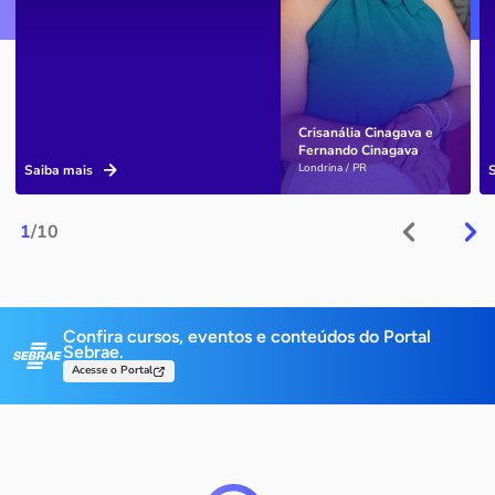
Crisanália Cinagava e
Fernando Cinagava
Londrina / PR
Saiba mais
1
/10
Confira cursos, eventos e conteúdos do Portal
Sebrae.
Acesse o Portal