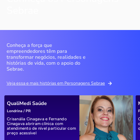
Sebrae
Conheça a força que
empreendedores têm para
transformar negócios, realidades e
histórias de vida, com o apoio do
Sebrae.
Veja essa e mais histórias em Personagens Sebrae
QualiMedi Saúde
Londrina / PR
P
Crisanália Cinagava e Fernando
Cinagava abriram clínica com
atendimento de nível particular com
preço acessível