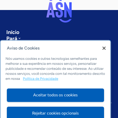
Início
Pará
Sobre a ASN
Aviso de Cookies
Últimas notícias
Entre em contato
Nós usamos cookies e outras tecnologias semelhantes para
Editorias
melhorar a sua experiência em nossos serviços, personalizar
publicidade e recomendar conteúdo de seu interesse. Ao utilizar
Economia & Política
nossos serviços, você concorda com tal monitoramento descrito
em nossa
Política de Privacidade
Inovação & Tecnologia
Cultura empreendedora
Dados
Aceitar todos os cookies
Arquivo
Rejeitar cookies opcionais