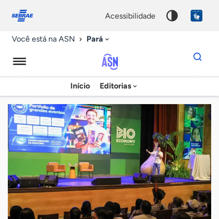
Fale
Acessibilidade
conosco
0
acessibilidade
9
Pará
Você está na ASN
Dados
para
busca
Agência
Início
Editorias
Palavra
Sebrae
chave
de
Notícias